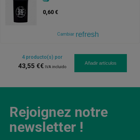
0,60 €
refresh
Cambiar
4
producto(s) por
Añadir artículos
43,55 €€
IVA incluido
Rejoignez notre
newsletter !