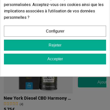
personnalisées. Acceptez-vous ces cookies ainsi que les
implications associées à l'utilisation de vos données
Vous aimerez aussi
personnelles ?
Configurer
E-Liquid Chees
Rejeter
(5)
19,30 €
Accepter
Ajouter
New York Diesel CBD Harmony E-Liquid
(4)
5,75 €