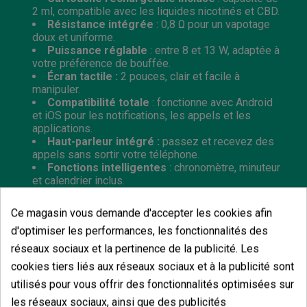
2 ml, compatible avec les liquides nicotinés et CBD.
Résistance intégrée
: 0,8 Ω pour un vapotage
doux et uniforme.
Puissance réglable
: entre 8 et 13 W, adaptée à
votre préférence de bouffée.
Écran tactile :
2 pouces, clair et facile à
manipuler.
Compatibilité totale
: fonctionne avec Android
et iOS pour les notifications, les appels et les
applications.
Haut-parleur intégré :
passez et recevez des
appels sans sortir votre téléphone.
Fonctions intelligentes
: chronomètre, minuteur
et calendrier inclus.
Design ergonomique et résistant
: finition
métallique avec bracelet en silicone confortable
Ce magasin vous demande d'accepter les cookies afin
pour une utilisation quotidienne.
d'optimiser les performances, les fonctionnalités des
Charge rapide
: port USB-C pour une recharge
efficace et rapide. Ne comprend pas de chargeur ni
réseaux sociaux et la pertinence de la publicité. Les
de câble de charge.
cookies tiers liés aux réseaux sociaux et à la publicité sont
utilisés pour vous offrir des fonctionnalités optimisées sur
les réseaux sociaux, ainsi que des publicités