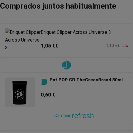
Comprados juntos habitualmente
Briquet Clipper Across Universe 3
1,05 €€
1,10 €€
5%
Pot POP GB TheGreenBrand 80ml

0,60 €
refresh
Cambiar