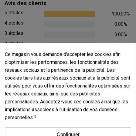
Avis des clients
5 étoiles
100.00%
4 étoiles
0.00%
3 étoiles
0.00%
2 étoiles
0.00%
1 étoiles
Ce magasin vous demande d'accepter les cookies afin
0.00%
d'optimiser les performances, les fonctionnalités des
Écrivez votre commentaire
réseaux sociaux et la pertinence de la publicité. Les
cookies tiers liés aux réseaux sociaux et à la publicité sont
5
de
5
utilisés pour vous offrir des fonctionnalités optimisées sur
17 Valorisations globales
les réseaux sociaux, ainsi que des publicités
Trier par:
personnalisées. Acceptez-vous ces cookies ainsi que les
implications associées à l'utilisation de vos données
personnelles ?
Commentaires sur
Briquet Clipper
Across Universe 3
Configurer