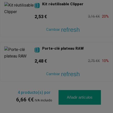
Kit réutilisable Clipper

2,53 €
3,16 €€
20%
refresh
Cambiar
Porte-clé plateau RAW

2,48 €
2,75 €€
10%
refresh
Cambiar
4
producto(s) por
Añadir artículos
6,66 €€
IVA incluido