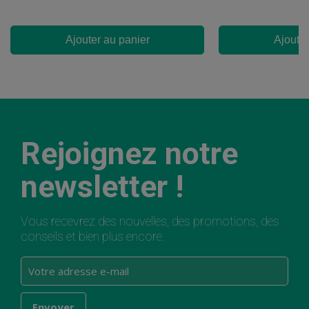
Ajouter au panier
Ajouter
Rejoignez notre
newsletter !
Vous recevrez des nouvelles, des promotions, des
conseils et bien plus encore.