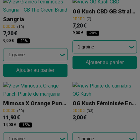
OG Kush CBD GB Strains
Sangria
(7)
7,20 €
(10)
7,20 €
9,00 €
-20%
9,00 €
-20%
Ajouter au panier
Ajouter au panier
Mimosa X Orange Punch
OG Kush Féminisée En Vrac
(30)
(33)
11,90 €
3,00 €
14,00 €
-15%