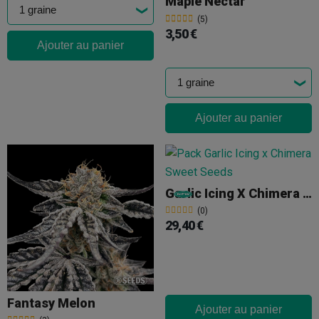
Maple Nectar
(5)
3,50 €
Ajouter au panier
Ajouter au panier
Garlic Icing X Chimera Sweet Seeds
(0)
29,40 €
Fantasy Melon
Ajouter au panier