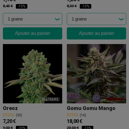
8,45 €
8,00 €
-15%
-10%
Ajouter au panier
Ajouter au panier
Oreoz
Gomu Gomu Mango
(30)
(16)
7,20 €
18,00 €
9,00 €
20,00 €
-20%
-10%