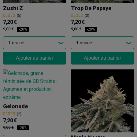
Zushi Z
Trop De Papaye
(5)
(3)
7,20 €
7,20 €
9,00 €
9,00 €
-20%
-20%
Ajouter au panier
Ajouter au panier
Gelonade
(2)
7,20 €
9,00 €
-20%