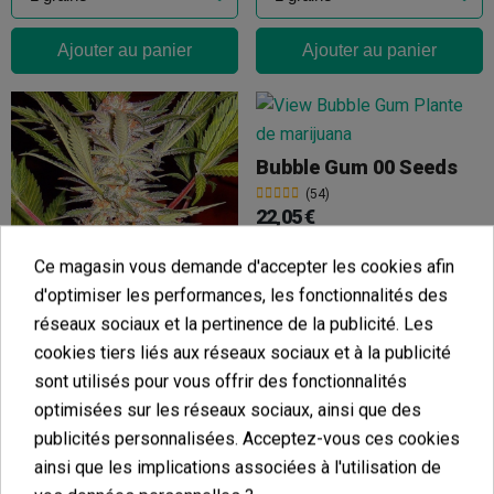
Ajouter au panier
Ajouter au panier
Bubble Gum 00 Seeds
(54)
22,05 €
24,50 €
-10%
Ce magasin vous demande d'accepter les cookies afin
d'optimiser les performances, les fonctionnalités des
réseaux sociaux et la pertinence de la publicité. Les
Sweet Afgani Delicious S.A.D. S1
Ajouter au panier
cookies tiers liés aux réseaux sociaux et à la publicité
(11)
sont utilisés pour vous offrir des fonctionnalités
19,20 €
optimisées sur les réseaux sociaux, ainsi que des
24,00 €
-20%
publicités personnalisées. Acceptez-vous ces cookies
ainsi que les implications associées à l'utilisation de