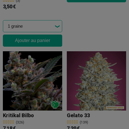
(3)
3,50 €
Ajouter au panier
Kritikal Bilbo
Gelato 33
(326)
(139)
7,18 €
7,20 €