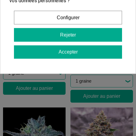
vos données personnelles ?
Ajouter au panier
Configurer
Rejeter
Cocktail Mimosa
Strawberry Banana
(9)
7,20 €
Accepter
(3)
9,00 €
7,20 €
-20%
9,00 €
-20%
Ajouter au panier
Ajouter au panier