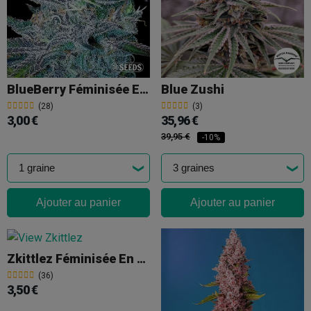
BlueBerry Féminisée En Vrac
Blue Zushi
(28)
(3)
3,00 €
35,96 €
39,95 €
-10%
Ajouter au panier
Ajouter au panier
Zkittlez Féminisée En Vrac
(36)
3,50 €