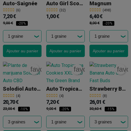
Auto-Saignée
Auto Girl Scout Cookies
Magnum
(6)
(32)
(498)
7,20 €
1,00 €
6,40 €
9,00 €
8,00 €
-20%
-20%
Ajouter au panier
Ajouter au panier
Ajouter au panier
favorite_border
favorite_border
favo
Solodiol Auto CBD
Auto Tropicanna Cookies XXL
Strawberry Banana Auto
(4)
(4)
(8)
20,70 €
7,20 €
26,01 €
23,00 €
9,00 €
30,60 €
-10%
-20%
-15%