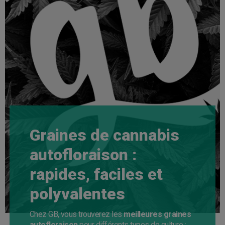
Graines de cannabis
autofloraison :
rapides, faciles et
polyvalentes
Chez GB, vous trouverez les
meilleures graines
autofloraison
pour différents types de culture :