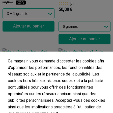
30,00 €
-20%
(7)
50,00 €
Ajouter au panier
Ajouter au panier
Ce magasin vous demande d'accepter les cookies afin
Big Devil XL Auto
d'optimiser les performances, les fonctionnalités des
Easy Bud Auto
(18)
réseaux sociaux et la pertinence de la publicité. Les
25,60 €
(8)
cookies tiers liés aux réseaux sociaux et à la publicité
14,32 €
32,00 €
-20%
sont utilisés pour vous offrir des fonctionnalités
15,91 €
-10%
optimisées sur les réseaux sociaux, ainsi que des
publicités personnalisées. Acceptez-vous ces cookies
ainsi que les implications associées à l'utilisation de
Ajouter au panier