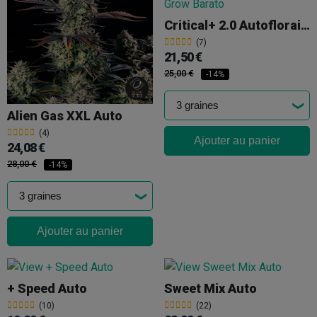
Critical+ 2.0 Autofloraison
(7)
21,50 €
25,00 €
-14%
Alien Gas XXL Auto
(4)
Ajouter au panier
24,08 €
28,00 €
-14%
Ajouter au panier
+ Speed Auto
Sweet Mix Auto
(10)
(22)