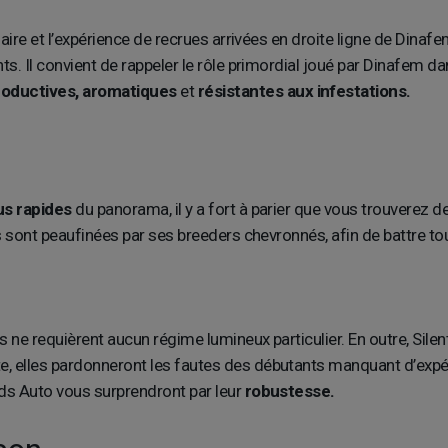
faire et l’expérience de recrues arrivées en droite ligne de Dinaf
ts. Il convient de rappeler le rôle primordial joué par Dinafem d
roductives,
aromatiques
et
résistantes aux infestations.
lus rapides
du panorama, il y a fort à parier que vous trouverez
ds sont peaufinées par ses breeders chevronnés, afin de battre to
es ne requièrent aucun régime lumineux particulier. En outre, Sil
e, elles pardonneront les fautes des débutants manquant d’expéri
eds Auto vous surprendront par leur
robustesse.