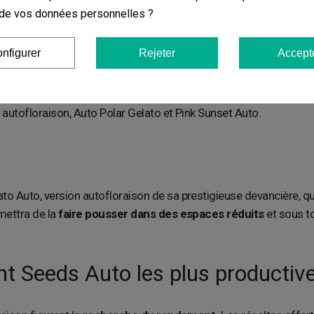
on de vos données personnelles ?
 un partenariat avec Sherbinskis
nfigurer
Rejeter
Accept
n partenariat avec le
célèbre breeder Sherbinskis,
connu pour 
é, en termes de puissance, de rendement ou de richesse terpéniq
s autofloraison, Auto Polar Gelato et Pink Sunset Auto.
to Auto, version autofloraison de sa prestigieuse devancière, qu
rmettra de la
faire pousser dans des espaces réduits
et sous to
ent Seeds Auto les plus productiv