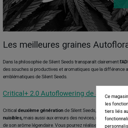
Les meilleures graines Autoflor
Dans la philosophie de Silent Seeds transparaît clairement
l’A
des souches si productives et aromatiques que la différence a
emblématiques de Silent Seeds.
Critical+ 2.0 Autoflowering de Silent See
Ce magasin 
les fonctio
Critical
deuxième génération
de Silent Seeds, l’une des rares 
tiers liés a
nuisibles,
mais aussi aux erreurs des novices, ne faisant qu’inte
fonctionnal
de son arôme légendaire. Vous pourrez réaliser jusqu’à trois r
personnalis