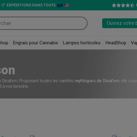
EXPÉDITIONS DANS TOUTE
Ouvrez votre 
shop
Engrais pour Cannabis
Lampes horticoles
HeadShop
Va
son
 de Dinafem. Proposant toutes les variétés
mythiques de Dinafem
, elle su
d à vos besoins.