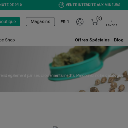
NOTE DE 9/10
VENTE INTERDITE AUX MINEURS
0
boutique
Magasins
FR
Favoris
pe Shop
Offres Spéciales
Blog
rprend également par ses croisements inédits. Parcourez notre
catalogue