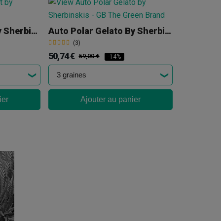
Auto Pink Sunset By Sherbinskis
Auto Polar Gelato By Sherbinskis
(3)
50,74 €
59,00 €
-14%
ier
Ajouter au panier