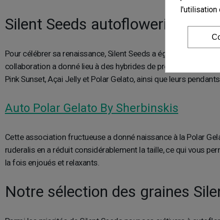
l'utilisati
Silent Seeds autoflowering noue
Co
Pour célébrer sa renaissance, Silent Seeds a également établi u
collaboration a donné lieu à des hybrides de première qualit
Pink Sunset, Açai Jelly et Polar Gelato, ainsi que leurs pendant
Auto Polar Gelato By Sherbinskis
Cette association fructueuse a donné naissance à la Polar Gela
ruderalis en a réduit considérablement la taille, ce qui vous pe
la fois enjoués et relaxants.
Notre sélection des graines Sil