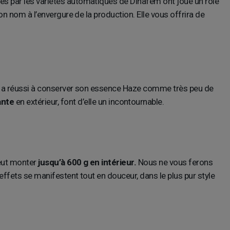
es par les variétés automatiques de Dinafem ont joué un rôle
on nom à l’envergure de la production. Elle vous offrira de
flo a réussi à conserver son essence Haze comme très peu de
ante
en extérieur, font d’elle un incontournable.
peut monter
jusqu’à 600 g en intérieur.
Nous ne vous ferons
effets se manifestent tout en douceur, dans le plus pur style