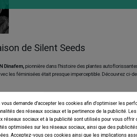
aison de Silent Seeds
DN Dinafem,
pionnière dans l’histoire des plantes autoflorissante
vec les féminisées était presque imperceptible. Découvrez ci-des
ds
vous demande d'accepter les cookies afin d'optimiser les perf
nnalités des réseaux sociaux et la pertinence de la publicité. Le
à avoir conservé intacte l’essence de la célèbre indica tout en l’
ux réseaux sociaux et à la publicité sont utilisés pour vous offrir
nsifier sa production dense et résineuse. Si vous vivez sur la Cô
ités optimisées sur les réseaux sociaux, ainsi que des publicité
écoltes annuelles.
ées. Acceptez-vous ces cookies ainsi que les implications ass