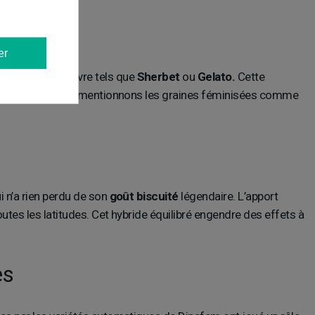
er
ses chefs-d'œuvre tels que
Sherbet
ou
Gelato.
Cette
ue. Parmi ceux-ci, mentionnons les graines féminisées comme
i n’a rien perdu de son
goût biscuité
légendaire. L’apport
utes les latitudes. Cet hybride équilibré engendre des effets à
es