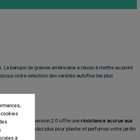
s. La banque de graines américaine a réussi à mettre au point
sous notre sélection des variétés autoflos les plus
ormances,
s cookies
améliorant. Cette version 2.0 offre une
résistance accrue aux
 des
te d’Azur, n’attendez plus pour planter et parfumez votre jardin
s
ociées à