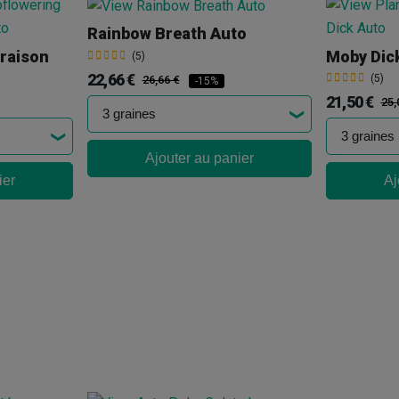
Rainbow Breath Auto
oraison
(5)
22,66 €
(5)
26,66 €
-15%
21,50 €
25,
Ajouter au panier
ier
Aj