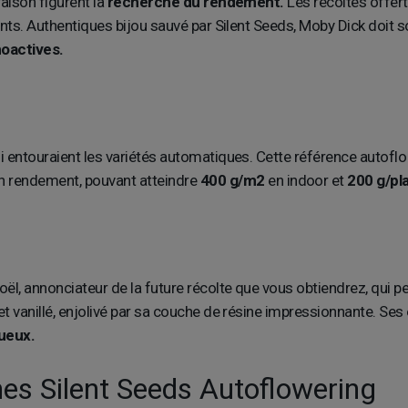
raison figurent la
recherche du rendement.
Les récoltes offert
ents. Authentiques bijou sauvé par Silent Seeds, Moby Dick doit s
oactives.
qui entouraient les variétés automatiques. Cette référence auto
n rendement, pouvant atteindre
400 g/m2
en indoor et
200 g/pl
Noël, annonciateur de la future récolte que vous obtiendrez, qui 
et vanillé, enjolivé par sa couche de résine impressionnante. Ses 
ueux.
nes Silent Seeds Autoflowering