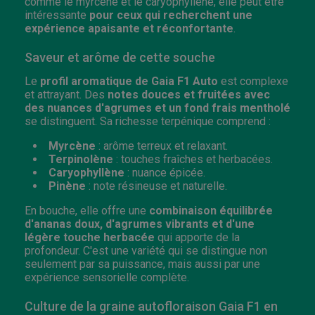
comme le myrcène et le caryophyllène, elle peut être
intéressante
pour ceux qui recherchent une
expérience apaisante et réconfortante
.
Saveur et arôme de cette souche
Le
profil aromatique de Gaia F1 Auto
est complexe
et attrayant. Des
notes douces et fruitées avec
des nuances d'agrumes et un fond frais mentholé
se distinguent. Sa richesse terpénique comprend :
Myrcène
: arôme terreux et relaxant.
Terpinolène
: touches fraîches et herbacées.
Caryophyllène
: nuance épicée.
Pinène
: note résineuse et naturelle.
En bouche, elle offre une
combinaison équilibrée
d'ananas doux, d'agrumes vibrants et d'une
légère touche herbacée
qui apporte de la
profondeur. C'est une variété qui se distingue non
seulement par sa puissance, mais aussi par une
expérience sensorielle complète.
Culture de la graine autofloraison Gaia F1 en