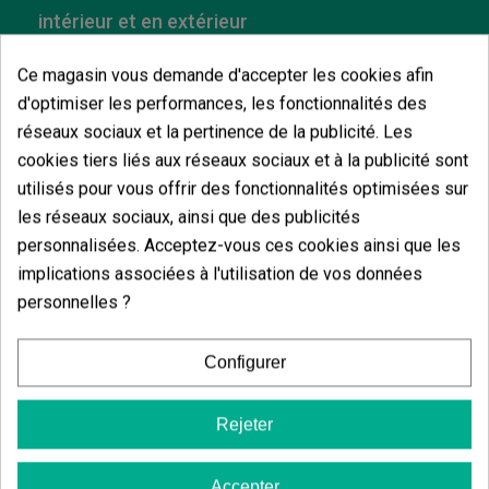
intérieur et en extérieur
Gaia F1 Auto
est une
graine autofloraison rapide
Ce magasin vous demande d'accepter les cookies afin
et extrêmement uniforme. En intérieur
, elle
complète son cycle en environ 70 jours à partir de la
d'optimiser les performances, les fonctionnalités des
germination, offrant des rendements allant jusqu'à
réseaux sociaux et la pertinence de la publicité. Les
500 g/m² dans des conditions optimales.
cookies tiers liés aux réseaux sociaux et à la publicité sont
En extérieur,
elle peut être cultivée une grande partie
utilisés pour vous offrir des fonctionnalités optimisées sur
de l'année dans des climats tempérés ou chauds,
les réseaux sociaux, ainsi que des publicités
produisant jusqu'à 150 g par plante. Sa taille
compacte (50–70 cm) la rend idéale pour les balcons,
personnalisées. Acceptez-vous ces cookies ainsi que les
les terrasses ou les cultures discrètes.
implications associées à l'utilisation de vos données
Sa
résistance aux parasites et aux maladies
personnelles ?
facilite la gestion, en particulier pour les cultivateurs
débutants qui recherchent sécurité et résultats
constants.
Configurer
Les graines de cannabis sont vendues à des fins
décoratives et de collection. GB The Green Brand n'est
Rejeter
pas responsable de l'utilisation ou de la culture de
ces graines.
Accepter