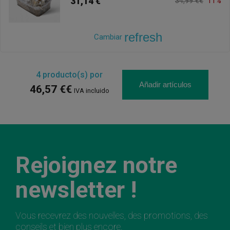
31,14 €
34,99 €€
11%
refresh
Cambiar
4
producto(s) por
Añadir artículos
46,57 €€
IVA incluido
Rejoignez notre
newsletter !
Vous recevrez des nouvelles, des promotions, des
conseils et bien plus encore.