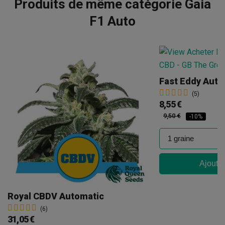
Produits de même catégorie Gaia
F1 Auto
Fast Eddy Aut
(5)
8,55 €
9,50 €
-10%
Ajouter
Royal CBDV Automatic
(6)
31,05 €