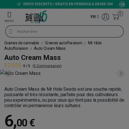
ENVÍO DISCRETO | GRATIS EN PENÍNSULA DESDE 30€
0
FR
Graines de cannabis
Graines autofloraison
Mr. Hide
Autofloraison
Auto Cream Mass
Auto Cream Mass
5 / 5
(5 Commentaires)
Auto Cream Mass de Mr Hide Seeds est une souche rapide,
puissante et très résistante, parfaite pour des cultivateurs
peu expérimentés, ou pour ceux qui n’ont pas la possibilité de
contrôler en permanence leurs cultures.
6
,
00 €