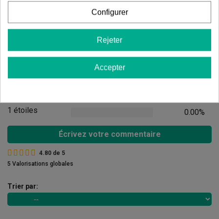
Configurer
Avis des clients
Rejeter
5 étoiles
80.00%
4 étoiles
20.00%
Accepter
3 étoiles
0.00%
2 étoiles
0.00%
1 étoiles
0.00%
Écrivez votre commentaire
4.80
de
5
5 Valorisations globales
Trier par: