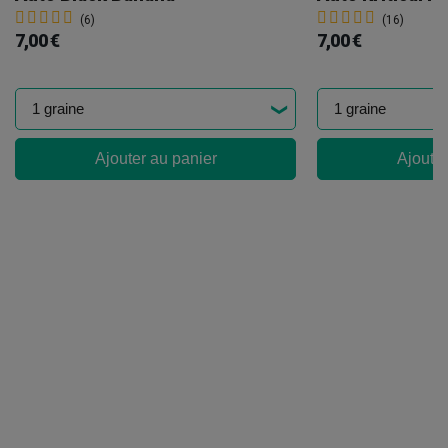
(6)
(16)
7,00 €
7,00 €
Ajouter au panier
Ajouter