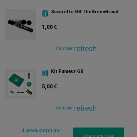
Saverette GB TheGreenBrand

1,00 €
refresh
Cambiar
Kit Fumeur GB

5,00 €
refresh
Cambiar
4
producto(s) por
Añadir artículos