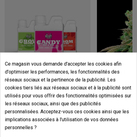
Ce magasin vous demande d'accepter les cookies afin
d'optimiser les performances, les fonctionnalités des
réseaux sociaux et la pertinence de la publicité. Les
Candy Tripack
Oreoz
cookies tiers liés aux réseaux sociaux et à la publicité sont
(141)
(30)
utilisés pour vous offrir des fonctionnalités optimisées sur
13,60 €
7,20 €
les réseaux sociaux, ainsi que des publicités
17,00 €
9,00 €
-20%
-20%
personnalisées. Acceptez-vous ces cookies ainsi que les
implications associées à l'utilisation de vos données
personnelles ?
Ajouter au panier
Ajouter