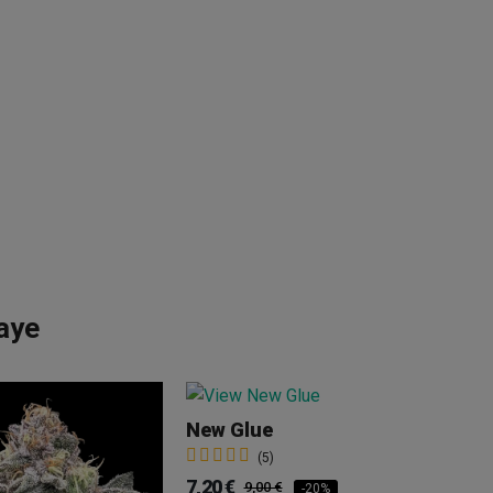
aye
New Glue
(5)
7,20 €
9,00 €
-20%