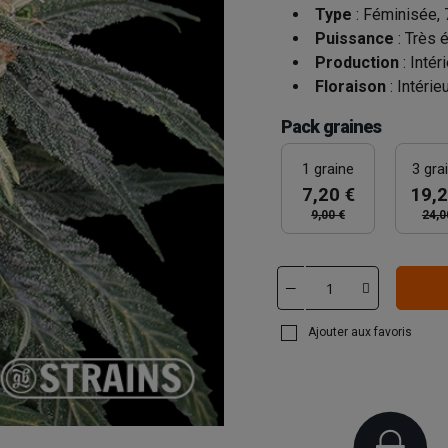
Type
: Féminisée, 
Puissance
: Très 
Production
: Intér
Floraison
: Intérie
Pack graines
1 graine
3 gra
7,20 €
19,2
9,00 €
24,0
Ajouter aux favoris