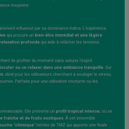
rience moyenne.
lairement influencé par sa dominance indica. L'expérience
ive
qui procure un
bien-être immédiat et une légère
 relaxation profonde
qui aide à relâcher les tensions
ettant de profiter du moment sans saturer l'esprit.
iscuter ou se relaxer dans une ambiance tranquille
. Sur
nt
, idéal pour les utilisateurs cherchant à soulager le stress,
ournée. Parfaite pour une utilisation nocturne ou les
onnaissable. Elle présente un
profil tropical intense
, où se
fraîche et de fruits exotiques
. À cet ensemble
touche "chimique"
héritée de TMZ qui apporte une finale