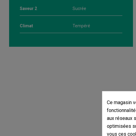
Saveur 2
Sucrée
Climat
Tempéré
Ce magasin vo
fonctionnalité
aux réseaux so
optimisées su
vous ces cook