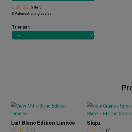
5
de
5
3 Valorisations globales
Trier par:
Pr
Lait Blanc Édition Limitée
Slapz
(5)
(3)