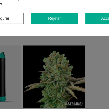
Les graines de cannabis sont vendues à des fins décorative
 ?
responsable de l'utilisation ou de la culture de ces graines.
igurer
Rejeter
Acce
Vous aimerez aussi