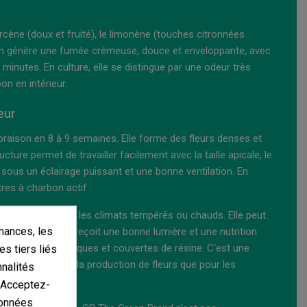
cène (doux et fruité), le limonène (touches citronnées
ison génère une fumée crémeuse, douce et enveloppante, avec
minutes. En culture, elle se distingue par une odeur très
on en intérieur.
eur
oraison en 8 à 9 semaines. Elle forme des fleurs denses et
ture permet de travailler facilement avec la taille apicale, le
ous un éclairage puissant et une bonne ventilation. En
ltres à charbon actif.
e, surtout dans les climats tempérés ou chauds. Elle peut
mances, les
ar plante si elle reçoit une bonne lumière et une nutrition
rs lourdes, aromatiques et couvertes de résine. C'est une
es tiers liés
e aussi bien pour la production de fleurs que pour les
nnalités
. Acceptez-
données