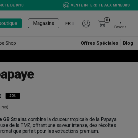
NOTE DE 9/10
VENTE INTERDITE AUX MINEURS
0
boutique
Magasins
FR
Favoris
pe Shop
Offres Spéciales
Blog
papaye
€
20%
ires)
 GB Strains
combine la douceur tropicale de la Papaya
use de la TMZ, offrant une saveur intense, des récoltes
aromatique parfait pour les extractions premium.