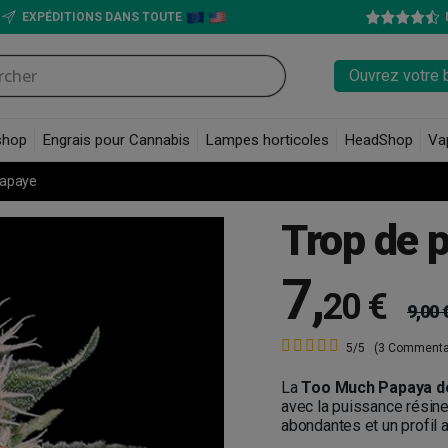
EXPÉDITIONS DANS TOUTE
Ouvrez votre 
shop
Engrais pour Cannabis
Lampes horticoles
HeadShop
Va
papaye
Trop de 
7
,
20 €
9,00 
5/5
(3 Commenta
La
Too Much Papaya de
avec la puissance résine
abondantes et un profil 