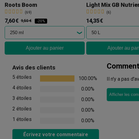
Roots Boom
Light Mix GB Nutrie
(69)
(6)
7,60 €
14,35 €
9,50 €
-20%
Ajouter au panier
Ajouter au pan
Commenta
Avis des clients
5 étoiles
100.00%
Il n'y a pas d'
4 étoiles
0.00%
Afficher les com
3 étoiles
0.00%
2 étoiles
0.00%
1 étoiles
0.00%
Écrivez votre commentaire