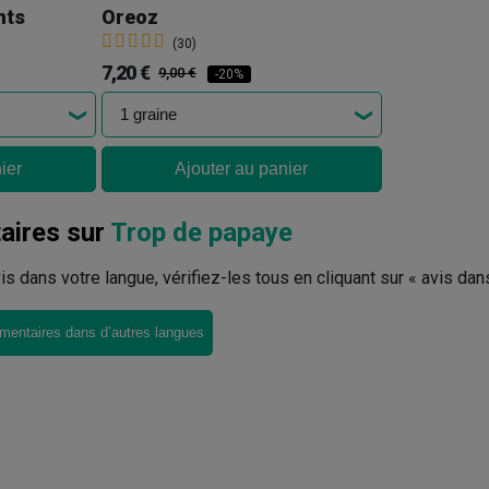
nts
Oreoz
(30)
7,20 €
9,00 €
-20%
ier
Ajouter au panier
ires sur
Trop de papaye
avis dans votre langue, vérifiez-les tous en cliquant sur « avis dan
mentaires dans d’autres langues