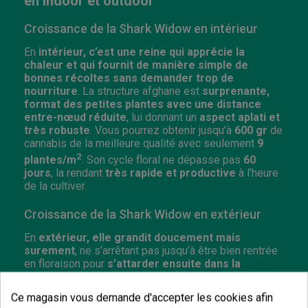
en indoor et outdoor
Croissance de la Shark Widow en intérieur
En
intérieur, c’est une reine qui apprécie la
chaleur et qui fournit de manière simple de
bonnes récoltes sans demander trop de
nourriture
. La structure afghane est
surprenante,
format des petites plantes avec une distance
entre-nœud réduite
, lui donnant un
aspect aplati et
très robuste
. Vous pourrez obtenir jusqu’à
600 gr
de
cannabis de la meilleure qualité avec seulement
9
2
plantes/m
. Son cycle floral ne dépasse pas
60
jours
, la rendant
très rapide et productive
à l’heure
de la cultiver.
Croissance de la Shark Widow en extérieur
En
extérieur, elle grandit doucement mais
surement
, ne s’arrêtant pas jusqu’à être bien rentrée
en floraison pour
s’attarder ensuite dans la
préparation des grosses fleurs denses que
produit la Shark Widow
. Vous n’aurez qu’à attendre
Ce magasin vous demande d'accepter les cookies afin
fin septembre pour réaliser votre récolte, pouvant