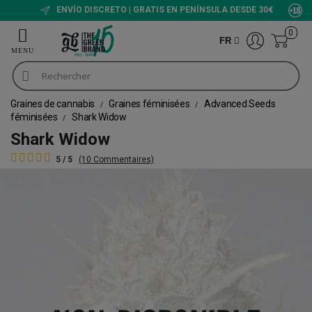
ENVÍO DISCRETO | GRATIS EN PENÍNSULA DESDE 30€
0
FR
Graines de cannabis
Graines féminisées
Advanced Seeds
féminisées
Shark Widow
Shark Widow
5 / 5
(10 Commentaires)