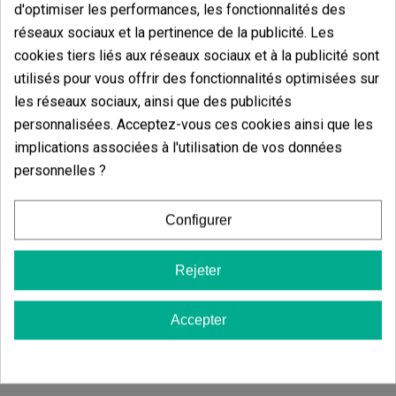
d'optimiser les performances, les fonctionnalités des
vous donner jusqu’à
1 kg par plante
malgré sa petite
taille. La dureté acquise par les bourgeons vous
réseaux sociaux et la pertinence de la publicité. Les
laisseront bouche bée, vous obligeant à utiliser un
cookies tiers liés aux réseaux sociaux et à la publicité sont
grinder
des ciseaux pour vous en rouler un gros.
utilisés pour vous offrir des fonctionnalités optimisées sur
Effets et saveurs de la Shark Widow
les réseaux sociaux, ainsi que des publicités
personnalisées. Acceptez-vous ces cookies ainsi que les
L’odeur que la Shark Widow dégage n’est pas très
pénétrante, mais c’est au moment de la fumer
implications associées à l'utilisation de vos données
que vous profiterez d’une explosion de saveur
personnelles ?
une fois en bouche
. Elle rappelle le
bois de hêtre
et de cerisier, avec un délicieux fond de fruits
secs
, très singulier. Nous la recommandons vivement
Configurer
à tous ceux qui cherchent un cannabis fort et relaxant.
Sativa/Indica :
0/100%
Rejeter
Floraison :
9 semaines en intérieur ; mi
septembre en extérieur.
Hauteur :
1 - 1,5 m intérieur ; 1,7 - 2 m en
Accepter
extérieur.