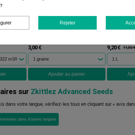
 ?
igurer
Rejeter
Acce
dor-Sok
Amnesia
Crecimien
(288)
(64)
3,00 €
9,20 €
11,50 
ier
Ajouter au panier
Ajo
ires sur
Zkittlez Advanced Seeds
avis dans votre langue, vérifiez-les tous en cliquant sur « avis dan
mentaires dans d’autres langues