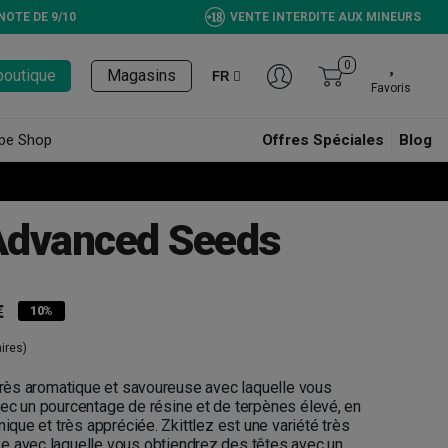
NOTE DE 9/10
VENTE INTERDITE AUX MINEURS
0
boutique
Magasins
FR
Favoris
pe Shop
Offres Spéciales
Blog
 Advanced Seeds
€
10%
ires)
 très aromatique et savoureuse avec laquelle vous
ec un pourcentage de résine et de terpènes élevé, en
nique et très appréciée. Zkittlez est une variété très
e avec laquelle vous obtiendrez des têtes avec un