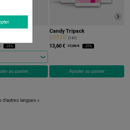
pter
to Boom
Candy Tripack
O
(141)
13,60 €
7,
€
17,00 €
-20%
-20%
uter au panier
Ajouter au panier
s d'autres langues ».