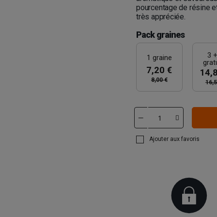
pourcentage de résine et
très appréciée.
Pack graines
3 +
1 graine
grat
7,20 €
14,
8,00 €
16,5
Ajouter aux favoris