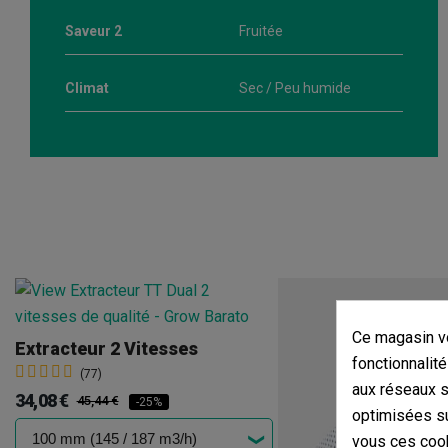
Saveur 2
Fruitée
Climat
Sec / Peu humide
Ce magasin vo
Extracteur 2 Vitesses
fonctionnalité
(77)
aux réseaux so
34,08 €
45,44 €
-25%
optimisées su
vous ces cook