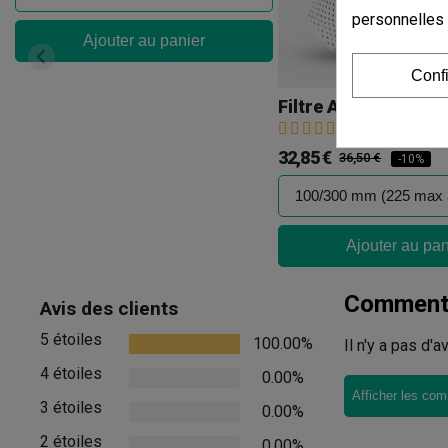
personnelles
Ajouter au panier
Conf
Filtre Anti-Odeur O
(6)
32,85 €
36,50 €
-10%
Ajouter au pan
Commenta
Avis des clients
5 étoiles
100.00%
Il n'y a pas d'
4 étoiles
0.00%
Afficher les com
3 étoiles
0.00%
2 étoiles
0.00%