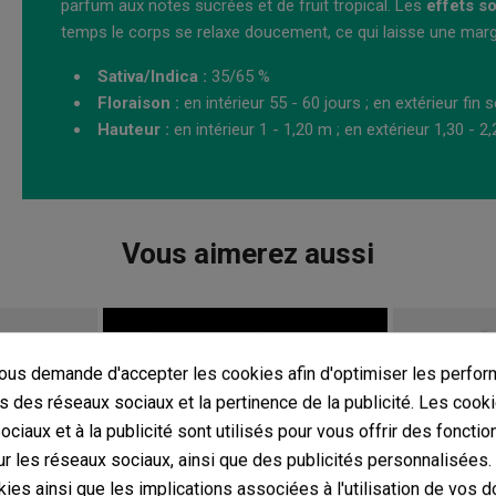
parfum aux notes sucrées et de fruit tropical. Les
effets s
temps le corps se relaxe doucement, ce qui laisse une marg
Sativa/Indica :
35/65 %
Floraison :
en intérieur 55 - 60 jours ; en extérieur fin
Hauteur :
en intérieur 1 - 1,20 m ; en extérieur 1,30 - 2
Vous aimerez aussi
us demande d'accepter les cookies afin d'optimiser les perfor
s des réseaux sociaux et la pertinence de la publicité. Les cooki
ciaux et à la publicité sont utilisés pour vous offrir des fonctio
r les réseaux sociaux, ainsi que des publicités personnalisées
ies ainsi que les implications associées à l'utilisation de vos 