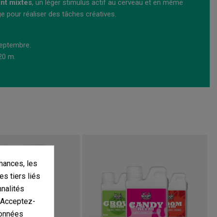
ont mixtes
, un léger stimulus actif au cerveau et en même
e pour réaliser des tâches créatives.
 septembre.
,20 m.
mances, les
es tiers liés
nnalités
. Acceptez-
données