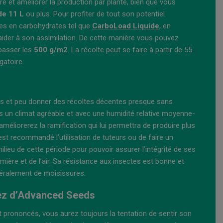
re et améliorer la production par plante, bien que vous
de 11 L
ou plus. Pour profiter de tout son potentiel
hes en carbohydrates tel que
CarboLoad Liquide
, en
ider à son assimilation. De cette manière vous pouvez
épasser les
500 g/m2
. La récolte peut se faire à partir de 55
gatoire.
mats et peu donner des récoltes décentes presque sans
ns un climat agréable et avec une humidité relative moyenne-
méliorerez la ramification qui lui permettra de produire plus
 est recommandé l’utilisation de tuteurs ou de faire un
lieu de cette période pour pouvoir assurer l’intégrité de ses
mière et de l’air. Sa résistance aux insectes est bonne et
énéralement de moisissures.
tlez d’Advanced Seeds
et prononcés, vous aurez toujours la tentation de sentir son