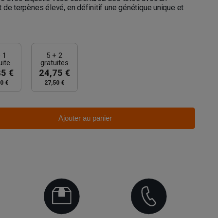
 de terpènes élevé, en définitif une génétique unique et
 1
5 + 2
uite
gratuites
85 €
24,75 €
0 €
27,50 €
Ajouter au panier