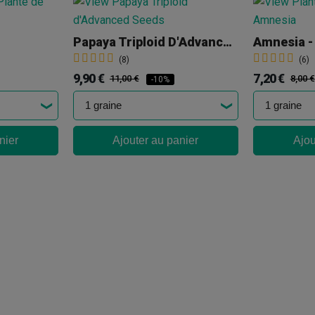
Papaya Triploid D'Advanced Seeds
Amnesia -
(8)
(6)
9,90 €
7,20 €
11,00 €
8,00 €
-10%
nier
Ajouter au panier
Ajou