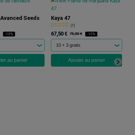
 Avanced Seeds
Kaya 47
Cr
(7)
67,50 €
7,
75,00 €
-10%
-10%
ter au panier
Ajouter au panier