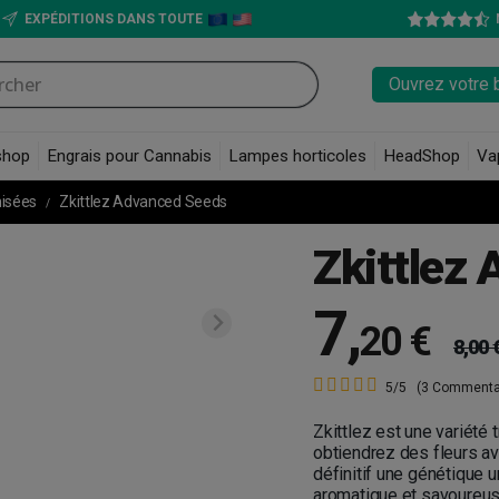
EXPÉDITIONS DANS TOUTE
Ouvrez votre 
shop
Engrais pour Cannabis
Lampes horticoles
HeadShop
Va
nisées
Zkittlez Advanced Seeds
Zkittlez
7
,
20 €
8,00 
5/5
(3 Commenta
Zkittlez est une variété
obtiendrez des fleurs av
définitif une génétique u
aromatique et savoureus