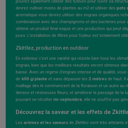
pouvez également utiliser des tuteurs pour ouvrir sa structu
devrez cultiver moins de plantes au m2 et utiliser des
pots 
aromatique vous devrez utiliser des engrais organiques ric
combinaison avec des champignons et des bactéries pour a
obtenir un produit final exquis et une production qui peut d
jours. L’installation de filtres pour l’odeur est totalement obli
Zkittlez, production en outdoor
En extérieur c’est une variété qui résiste bien tous les cli
engrais, bien que les meilleurs résultats seront obtenus da
basse. Avec un régime d’engrais intense et de qualité, vous a
de
600 g/plante
et sans dépasser les
2 mètres
de haut. Il
maillage dès le commencent de la floraison et un autre au mi
denses et résineuses fleurs, et améliorer le passage de la lu
pouvant se récolter
mi-septembre
, elle ne souffre pas g
Découvrez la saveur et les effets de Zkit
Les
arômes et les saveurs
de Zkittlez sont très attirants 