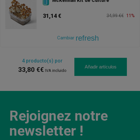
McKennaii Kit de Culture

31,14 €
34,99 €€
11%
refresh
Cambiar
4
producto(s) por
Añadir artículos
33,80 €€
IVA incluido
Rejoignez notre
newsletter !