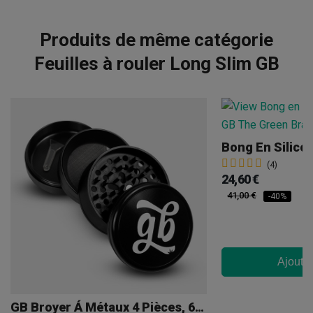
Produits de même catégorie
Feuilles à rouler Long Slim GB
Bong En Silic
(4)
24,60 €
41,00 €
-40%
Ajouter
GB Broyer Á Métaux 4 Pièces, 63mm