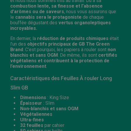
et nous nous sommes mis au travail. Dû à sa
combustion lente, sa finesse et l’absence
d’arômes ou de saveurs
, nous vous assurons que
le
cannabis sera le protagoniste
de chaque
bouffée dégustant des
vertus organoleptiques
incroyables.
En dernier, la
réduction de produits chimiques
était
l’un des
objectifs principaux de GB The Green
Brand
. C’est pourquoi, les papiers à rouler sont
non
blanchis et sans OGM
. De même, ils sont
certifiés
végétaliens et contribuent à la protection de
l’environnement
.
Caractéristiques des Feuilles À rouler Long
Slim GB
Dimensions
: King Size
Épaisseur
: Slim
Non-blanchis et sans OGM
Végétaliennes
Ultra-fines
32 feuilles
par cahier
50 cahiers
par boîte.