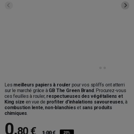
Les
meilleurs papiers à rouler
pour vos spliffs ont atterri
sur le marché grâce à
GB The Green Brand
. Procurez-vous
ces feuilles à rouler,
respectueuses des végétaliens et
King size
en vue de
profiter d’inhalations savoureuses
, à
combustion lente
,
non-blanchies
et
sans produits
chimiques
.
0
,
80 €
1,00 €
20%