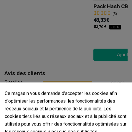
Pack Hash CBD
(5)
48,33 €
53,70 €
-10%
Ajouter
Avis des clients
5 étoiles
100.00%
4 étoiles
Ce magasin vous demande d'accepter les cookies afin
0.00%
d'optimiser les performances, les fonctionnalités des
3 étoiles
0.00%
réseaux sociaux et la pertinence de la publicité. Les
2 étoiles
0.00%
cookies tiers liés aux réseaux sociaux et à la publicité sont
1 étoiles
0.00%
utilisés pour vous offrir des fonctionnalités optimisées sur
les réseaux sociaux, ainsi que des publicités