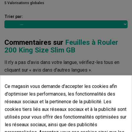
5 Valorisations globales
Trier par:
Commentaires sur
Feuilles à Rouler
200 King Size Slim GB
Il n'y a pas d'avis dans votre langue, vérifiez-les tous en
cliquant sur « avis dans d'autres langues ».
Afficher les commentaires dans d’autres langues
Ce magasin vous demande d'accepter les cookies afin
d'optimiser les performances, les fonctionnalités des
réseaux sociaux et la pertinence de la publicité. Les
cookies tiers liés aux réseaux sociaux et à la publicité sont
utilisés pour vous offrir des fonctionnalités optimisées sur
les réseaux sociaux, ainsi que des publicités
Produits de même catégorie