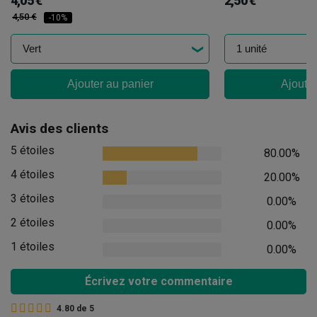
4,05 €
2,50 €
4,50 €
-10%
Ajouter au panier
Ajouter
Avis des clients
5 étoiles
80.00%
4 étoiles
20.00%
3 étoiles
0.00%
2 étoiles
0.00%
1 étoiles
0.00%
Écrivez votre commentaire
4.80
de
5