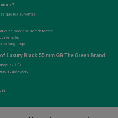
emium ?
les que les suivantes :
'aucune odeur ne soit détectée.
elle taille.
 plus longtemps.
oof Luxury Black 55 mm GB The Green Brand
nnapuck 1.0)
eau et anti-odeur.
rues