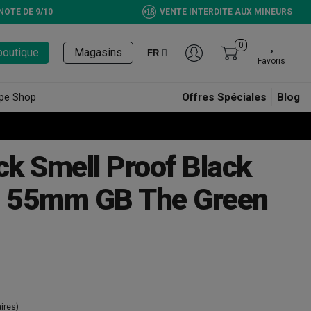
NOTE DE 9/10
VENTE INTERDITE AUX MINEURS
0
boutique
Magasins
FR
Favoris
pe Shop
Offres Spéciales
Blog
k Smell Proof Black
 55mm GB The Green
ires)