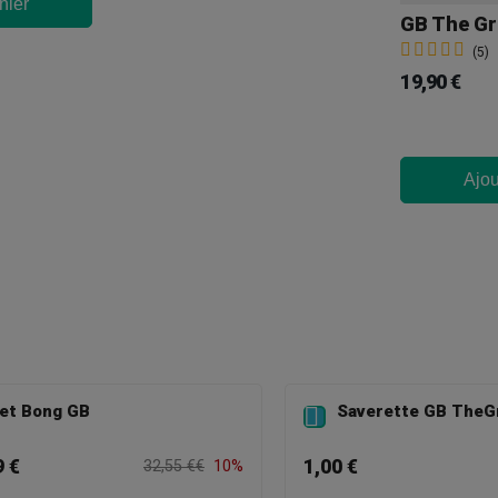
nier
(5)
19,90 €
Ajou
et Bong GB
Saverette GB TheG

9 €
1,00 €
32,55 €€
10%