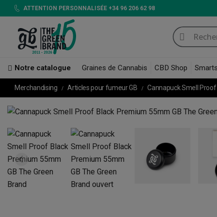
ATTENTION PERSONNALISÉE +34 96 206 62 98
Notre catalogue
Graines de Cannabis
CBD Shop
Smart
Merchandising
Articles pour fumeur GB
Cannapuck Smell Proo