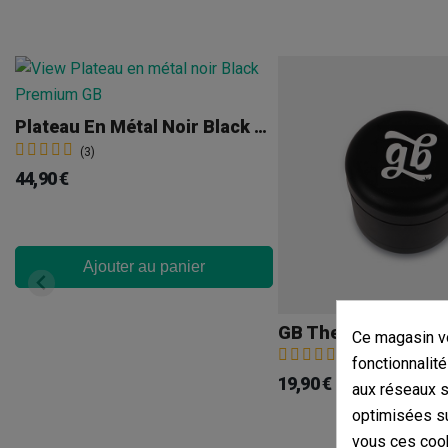
Plateau En Métal Noir Black Premium GB
(3)
44,90 €
Ajouter au panier
Ce magasin vo
(5)
fonctionnalité
19,90 €
aux réseaux so
optimisées su
vous ces cook