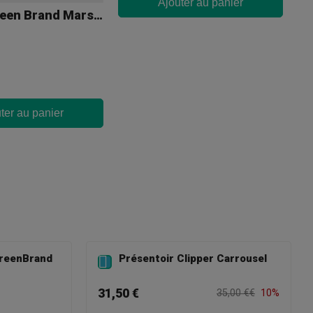
Ajouter au panier
GB The Green Brand Mars Grinder Noir Premium 55 Mm
ter au panier
reenBrand
Présentoir Clipper Carrousel

31,50 €
35,00 €€
10%