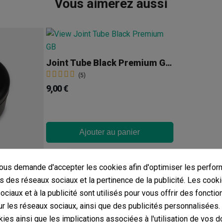
Vous aimerez aussi
Joint Tube Black Premium GB The Green Brand
(5)
9,00 €
Ajouter au panier
GB The Green Brand Mars Grinder Noir Premium 55 Mm
us demande d'accepter les cookies afin d'optimiser les perfor
s des réseaux sociaux et la pertinence de la publicité. Les cooki
ciaux et à la publicité sont utilisés pour vous offrir des fonctio
r les réseaux sociaux, ainsi que des publicités personnalisées
ies ainsi que les implications associées à l'utilisation de vos 