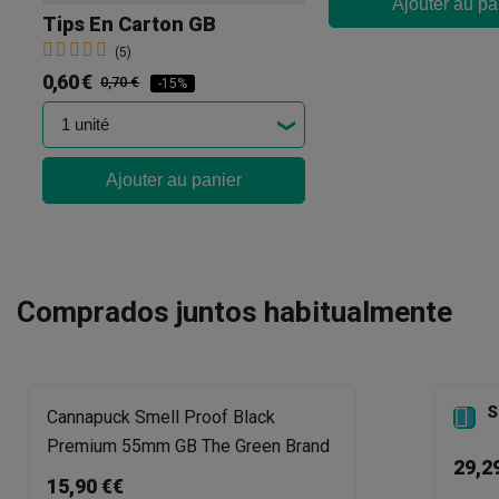
Ajouter au pa
Tips En Carton GB
(5)
0,60 €
0,70 €
-15%
Ajouter au panier
Comprados juntos habitualmente
S

Cannapuck Smell Proof Black
Premium 55mm GB The Green Brand
29,2
15,90 €€