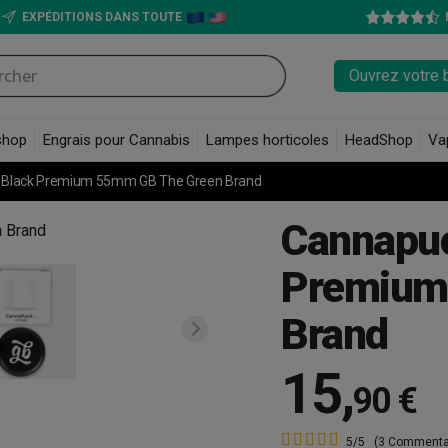
EXPÉDITIONS DANS TOUTE
Ouvrez votre 
shop
Engrais pour Cannabis
Lampes horticoles
HeadShop
Va
f Black Premium 55mm GB The Green Brand
Cannapuc
Premium
Brand
15
,
90 €
5/5
(3 Commenta