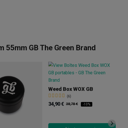
um 55mm GB The Green Brand
Ki
6,
Weed Box WOX GB
(6)
34,90 €
38,78 €
-10%