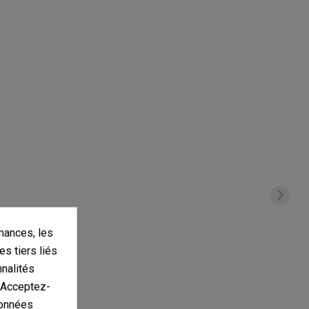
mances, les
es tiers liés
nnalités
. Acceptez-
données