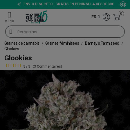
ENVÍO DISCRETO | GRATIS EN PENÍNSULA DESDE 30€
0
FR
Graines de cannabis
Graines féminisées
Barney's Farm seed
Glookies
Glookies
5 / 5
(3 Commentaires)