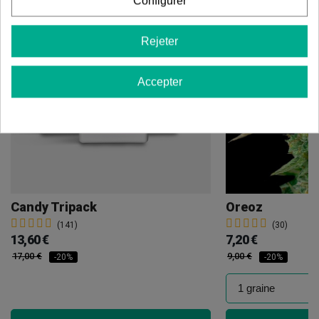
Configurer
Rejeter
Accepter
Candy Tripack
Oreoz
(141)
(30)
13,60 €
7,20 €
17,00 €
9,00 €
-20%
-20%