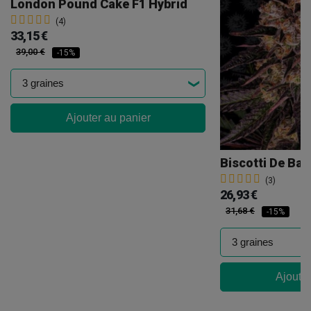
London Pound Cake F1 Hybrid
(4)
33,15 €
39,00 €
-15%
Ajouter au panier
Biscotti De Bar
(3)
26,93 €
31,68 €
-15%
Ajouter