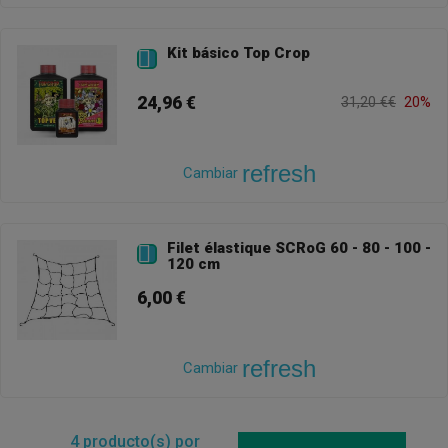
Kit básico Top Crop

24,96 €
31,20 €€
20%
refresh
Cambiar
Filet élastique SCRoG 60 - 80 - 100 -

120 cm
6,00 €
refresh
Cambiar
4
producto(s) por