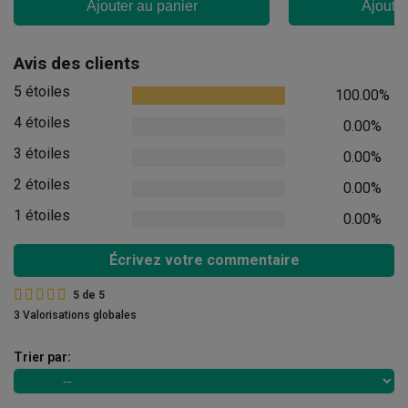
Ajouter au panier
Ajouter
Avis des clients
5 étoiles
100.00%
4 étoiles
0.00%
3 étoiles
0.00%
2 étoiles
0.00%
1 étoiles
0.00%
Écrivez votre commentaire
5
de
5
3 Valorisations globales
Trier par: