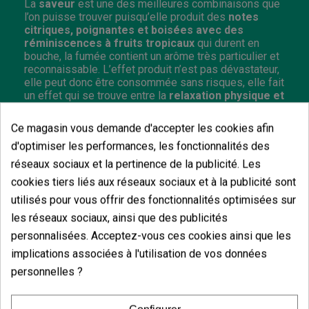
La
saveur
est une des meilleures combinaisons que
l’on puisse trouver puisqu’elle produit des
notes
citriques, poignantes et boisées avec des
réminiscences à fruits tropicaux
qui durent en
bouche, la fumée contient un arôme très particulier et
reconnaissable. L’effet produit n’est pas dévastateur,
elle peut donc être consommée sans risques, elle fait
un effet qui se trouve entre la
relaxation physique et
l’activation cérébrale
.
Ce magasin vous demande d'accepter les cookies afin
Sativa/Indica :
30/70 %
Floraison :
60-70 jours en intérieur ; Première
d'optimiser les performances, les fonctionnalités des
quinzaine d’octobre en extérieur.
réseaux sociaux et la pertinence de la publicité. Les
Hauteur :
0,80-1,20 m en intérieur ; 1,50-2,50 m
cookies tiers liés aux réseaux sociaux et à la publicité sont
en extérieur.
utilisés pour vous offrir des fonctionnalités optimisées sur
les réseaux sociaux, ainsi que des publicités
personnalisées. Acceptez-vous ces cookies ainsi que les
implications associées à l'utilisation de vos données
Vous aimerez aussi
personnelles ?