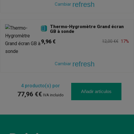
refresh
Cambiar
Thermo-Hygromètre Grand écran

GB à sonde
9,96 €
12,00 €€
17%
refresh
Cambiar
4
producto(s) por
Añadir artículos
77,96 €€
IVA incluido