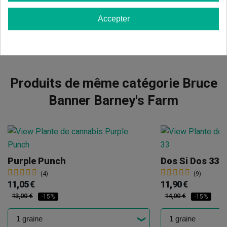
Afficher les commentaires dans d’autres langues
Accepter
Produits de même catégorie Bruce
Banner Barney's Farm
Purple Punch
Dos Si Dos 33
(4)
(9)
11,05 €
11,90 €
13,00 €
14,00 €
-15%
-15%