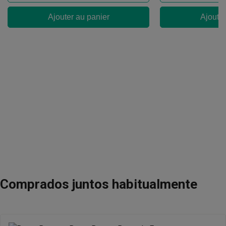
Ajouter au panier
Ajouter
Comprados juntos habitualmente