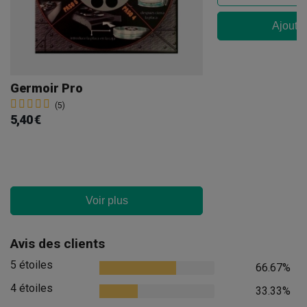
Ajouter
Germoir Pro
(5)
5,40 €
Voir plus
Avis des clients
5 étoiles
66.67%
4 étoiles
33.33%