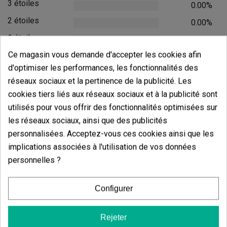
3 étoiles
0.00%
2 étoiles
0.00%
1 étoiles
0.00%
Ce magasin vous demande d'accepter les cookies afin
Écrivez votre commentaire
d'optimiser les performances, les fonctionnalités des
réseaux sociaux et la pertinence de la publicité. Les
4.67
de
5
cookies tiers liés aux réseaux sociaux et à la publicité sont
3 Valorisations globales
utilisés pour vous offrir des fonctionnalités optimisées sur
Trier par:
les réseaux sociaux, ainsi que des publicités
personnalisées. Acceptez-vous ces cookies ainsi que les
implications associées à l'utilisation de vos données
Commentaires sur
Bruce Banner
personnelles ?
Barney's Farm
Configurer
Il n'y a pas d'avis dans votre langue, vérifiez-les tous en
cliquant sur « avis dans d'autres langues ».
Rejeter