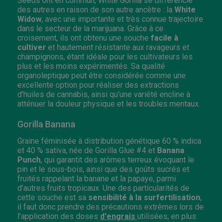
Seeds ont en commun, White Gorilla se différencie
des autres en raison de son autre ancêtre : la
White
Widow
, avec une importante et très connue trajectoire
dans le secteur de la marijuana. Grâce à ce
croisement, ils ont obtenu une souche
facile à
cultiver
et hautement résistante aux ravageurs et
champignons, étant idéale pour les cultivateurs les
plus et les moins expérimentés. Sa qualité
organoleptique peut être considérée comme une
excellente option pour réaliser des extractions
d’huiles de cannabis, ainsi qu'une variété encline à
atténuer la douleur physique et les troubles mentaux.
Gorilla Banana
Graine féminisée à distribution génétique 60 % indica
et 40 % sativa, née de Gorilla Glue #4 et
Banana
Punch
, qui garantit des arômes terreux évoquant le
pin et le sous-bois, ainsi que des goûts sucrés et
fruités rappelant la banane et la papaye, parmi
d’autres fruits tropicaux. Une des particularités de
cette souche est sa
sensibilité à la surfertilisation
,
il faut donc prendre des précautions extrêmes lors de
l'application des doses
d'engrais
utilisées, en plus