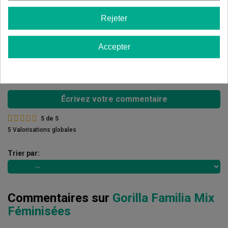
5 étoiles
100.00%
Rejeter
4 étoiles
0.00%
3 étoiles
0.00%
Accepter
2 étoiles
0.00%
1 étoiles
0.00%
Écrivez votre commentaire
5
de
5
5 Valorisations globales
Trier par:
Commentaires sur
Gorilla Familia Mix
Féminisées