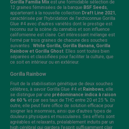
Gorilla Familia Mix
est une formidable sélection de
12 graines féminisées de la banque
BSF Seeds
,
appartenant à la nouvelle collection
Draft Line 2021
,
caractérisée par l’hybridation de l'archiconnue Gorilla
Glue #4 avec d'autres variétés dont le prestige est
reconnu sur la scène du cannabis et son influence
californienne est claire. Cet intéressant mélange est
formé par trois graines de chacune des souches
suivantes :
White Gorilla, Gorilla Banana, Gorilla
Rainbow et Gorilla Ghost
. Elles sont toutes bien
séparées et classifiées pour faciliter la culture, que
ce soit en intérieur ou en extérieur.
Gorilla Rainbow
Fruit de la stabilisation génétique de deux souches
célèbres, à savoir Gorilla Glue #4 et
Rainbows
, elle
se distingue par une
prédominance indica à raison
de 60 %
et par ses taux de THC entre 20 et 25 %. En
outre, elle peut faire office de solution efficace pour
soigner les insomnies, ainsi que d’autres types de
douleurs physiques et musculaires. Ses effets sont
agréables et relaxants, préalablement induits par un
high cérébral qui gardera l'esprit suffisamment clair