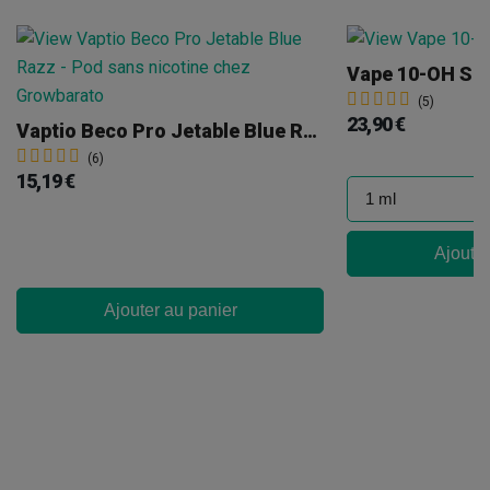
Vape 10-OH Spa
(5)
23,90 €
Vaptio Beco Pro Jetable Blue Razz
(6)
15,19 €
Ajouter
Ajouter au panier