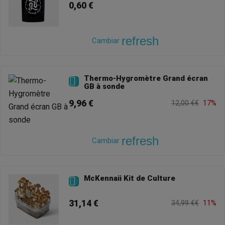
0,60 €
refresh
Cambiar
Thermo-Hygromètre Grand écran

GB à sonde
9,96 €
12,00 €€
17%
refresh
Cambiar
McKennaii Kit de Culture

31,14 €
34,99 €€
11%