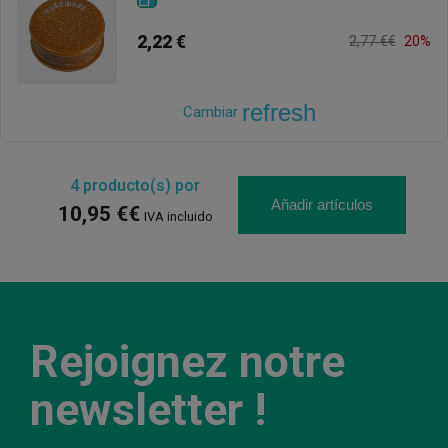
2,22 €
2,77 €€
20%
refresh
Cambiar
4
producto(s) por
Añadir artículos
10,95 €€
IVA incluido
Rejoignez notre
newsletter !