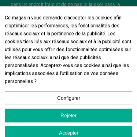
dans un endroit frais et de ne pas le laisser dans la
voiture ou sur des surfaces chaudes.
Ce magasin vous demande d'accepter les cookies afin
d'optimiser les performances, les fonctionnalités des
réseaux sociaux et la pertinence de la publicité. Les
cookies tiers liés aux réseaux sociaux et à la publicité sont
Vous aimerez aussi
utilisés pour vous offrir des fonctionnalités optimisées sur
les réseaux sociaux, ainsi que des publicités
personnalisées. Acceptez-vous ces cookies ainsi que les
implications associées à l'utilisation de vos données
personnelles ?
Kit Summer Friends GB
(6)
11,45 €
Configurer
13,47 €
-15%
Rejeter
Ajouter au panier
Accepter