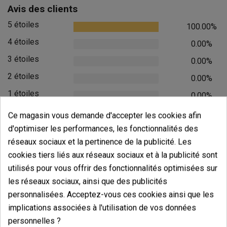
Avis des clients
5 étoiles
100.00%
4 étoiles
0.00%
3 étoiles
0.00%
2 étoiles
0.00%
1 étoiles
0.00%
Ce magasin vous demande d'accepter les cookies afin
Écrivez votre commentaire
d'optimiser les performances, les fonctionnalités des
5
de
5
réseaux sociaux et la pertinence de la publicité. Les
7 Valorisations globales
cookies tiers liés aux réseaux sociaux et à la publicité sont
utilisés pour vous offrir des fonctionnalités optimisées sur
Trier par:
les réseaux sociaux, ainsi que des publicités
personnalisées. Acceptez-vous ces cookies ainsi que les
implications associées à l'utilisation de vos données
Commentaires sur
Testeur de pH
personnelles ?