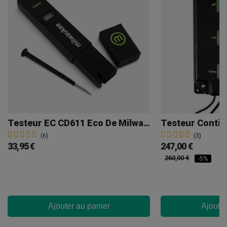
Testeur EC CD611 Eco De Milwaukee
(6)
(3)
33,95 €
247,00 €
260,00 €
-5%
Ajouter au panier
Ajouter