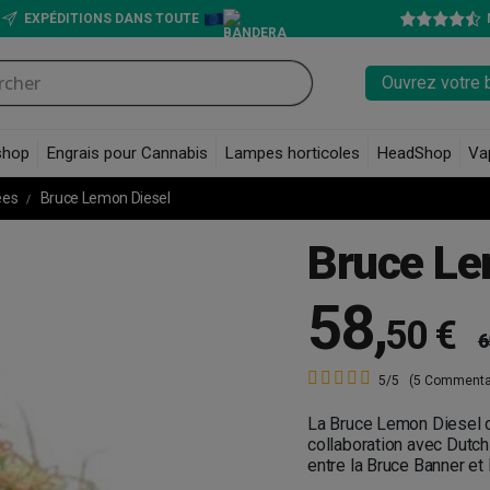
EXPÉDITIONS DANS TOUTE
Ouvrez votre 
shop
Engrais pour Cannabis
Lampes horticoles
HeadShop
Va
ées
Bruce Lemon Diesel
Bruce Le
58
,
50 €
6
5/5
(5 Commenta
La Bruce Lemon Diesel d
collaboration avec Dutch
entre la Bruce Banner et