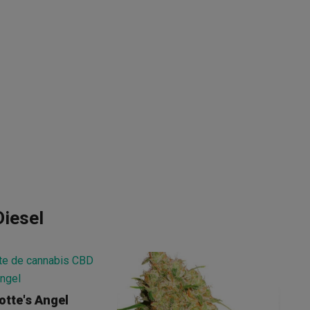
iesel
Th
otte's Angel