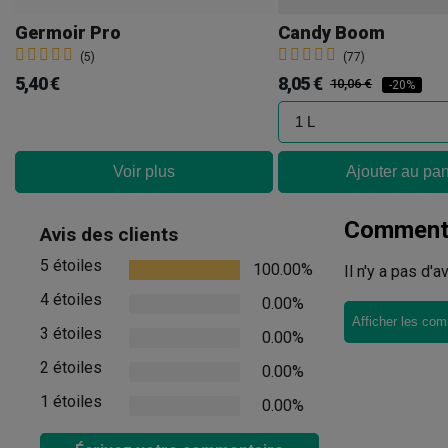
Germoir Pro
Candy Boom
(5)
(77)
5,40 €
8,05 €
10,06 €
-20%
Voir plus
Ajouter au pan
Commenta
Avis des clients
5 étoiles
100.00%
Il n'y a pas d'
4 étoiles
0.00%
Afficher les com
3 étoiles
0.00%
2 étoiles
0.00%
1 étoiles
0.00%