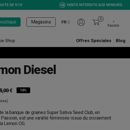
NOTE DE 9/10
VENTE INTERDITE AUX MINEURS
0
boutique
Magasins
FR
Favoris
pe Shop
Offres Spéciales
Blog
mon Diesel
5,00 €
10%
ires)
e la banque de graines Super Sativa Seed Club, en
 Passion, est une variété féminisée issue du croisement
 la Lemon OG.