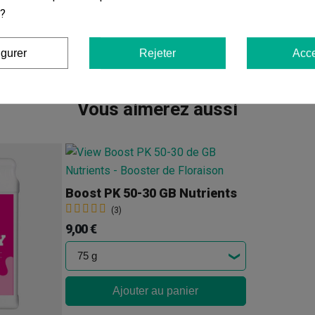
Floraison
: 10 semaines en intérieur et mi-octobre en e
 ?
Hauteur
: 0,8-1,3 m en intérieur et 1,2-1,5 m en extérieu
igurer
Rejeter
Acce
Vous aimerez aussi
Boost PK 50-30 GB Nutrients
(3)
9,00 €
Ajouter au panier