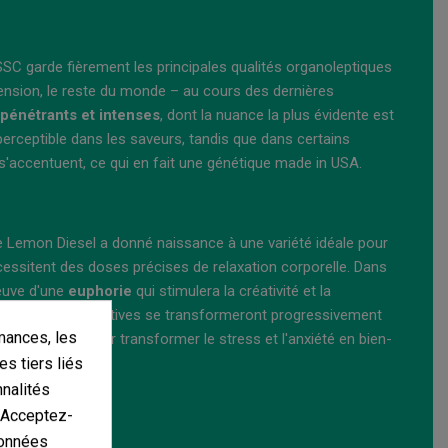
SSC garde fièrement les principales qualités organoleptiques
tension, le reste du monde – au cours des dernières
pénétrants et intenses
, dont la nuance la plus évidente est
erceptible dans les saveurs, tandis que dans certains
s'accentuent, ce qui en fait une génétique made in USA.
ruce Lemon Diesel a donné naissance à une variété idéale pour
nécessitent des doses précises de relaxation corporelle. Dans
reuve d'une
euphorie
qui stimulera la créativité et la
ensations psychoactives se transformeront progressivement
mances, les
souche idéale pour transformer le stress et l'anxiété en bien-
es tiers liés
nnalités
 Diesel
. Acceptez-
données