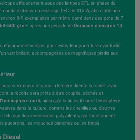
 développe efficacement sous des lampes CFL en phase de
mmandé d'utiliser un éclairage LEC de 315 W, afin d'atteindre
se environ 8-9 exemplaires par mètre carré dans des pots de 7
50-500 g/m²
, après une période de
floraison d'environ 10
suffisamment ventilés pour éviter leur pourriture éventuelle.
d'un vert brillant, accompagnées de magnifiques pistils aux
érieur
es en extérieur et sous la lumière directe du soleil, avec
 dont la récolte sera prête à être coupée, séchée et
l'hémisphère nord
, ainsi qu'à la fin avril dans l'hémisphère
nvasives dans la culture, comme les chenilles ou d'autres
ifs tels que des insecticides polyvalents, qui fonctionnent
s pucerons, les mouches blanches ou les thrips.
n Diesel