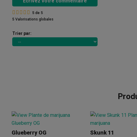
Écrivez votre commentaire
5
de
5
5 Valorisations globales
Trier par:
Prod
Glueberry OG
Skunk 11