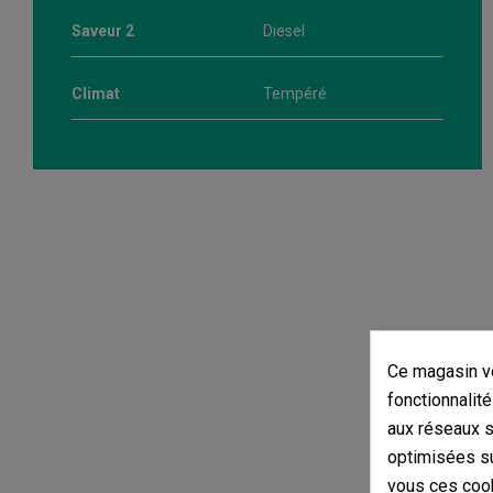
Saveur 2
Diesel
Climat
Tempéré
Ce magasin vo
fonctionnalité
aux réseaux so
optimisées su
vous ces cook