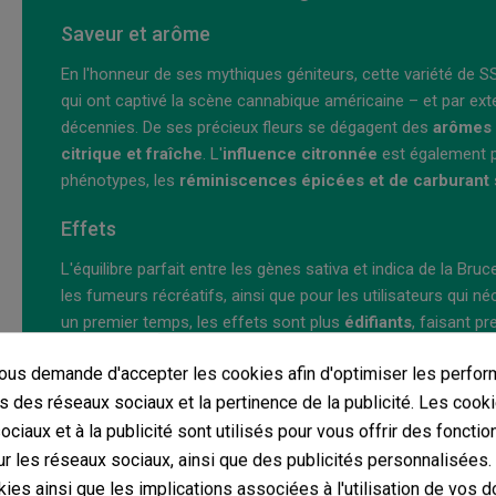
Saveur et arôme
En l'honneur de ses mythiques géniteurs, cette variété de S
qui ont captivé la scène cannabique américaine – et par ex
décennies. De ses précieux fleurs se dégagent des
arômes 
citrique et fraîche
. L'
influence citronnée
est également p
phénotypes, les
réminiscences épicées et de carburant
Effets
L'équilibre parfait entre les gènes sativa et indica de la B
les fumeurs récréatifs, ainsi que pour les utilisateurs qui 
un premier temps, les effets sont plus
édifiants
, faisant p
socialisation avec les autres fumeurs. Par la suite, ces s
us demande d'accepter les cookies afin d'optimiser les perfor
en plaisir et en
soulagement physique
, ce qui en fait une 
être, bonheur et calme.
s des réseaux sociaux et la pertinence de la publicité. Les cooki
ciaux et à la publicité sont utilisés pour vous offrir des fonctio
Données importantes sur la variété Bruce Lemon
r les réseaux sociaux, ainsi que des publicités personnalisées
ies ainsi que les implications associées à l'utilisation de vos 
Sativa/Indica
: 50/50 %.