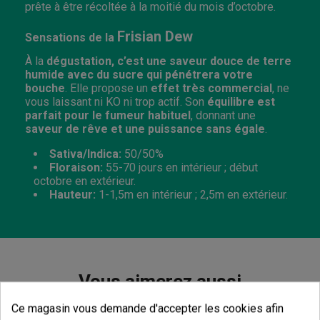
prête à être récoltée à la moitié du mois d’octobre.
Frisian Dew
Sensations de la
À la
dégustation, c’est une saveur douce de terre
humide avec du sucre qui pénétrera votre
bouche
. Elle propose un
effet très commercial
, ne
vous laissant ni KO ni trop actif. Son
équilibre est
parfait pour le fumeur habituel
, donnant une
saveur de rêve et une puissance sans égale
.
Sativa/Indica:
50/50%
Floraison:
55-70
jours en intérieur ; début
octobre en extérieur.
Hauteur:
1-1,5m en intérieur ; 2,5m en extérieur.
Vous aimerez aussi
Ce magasin vous demande d'accepter les cookies afin