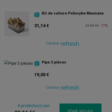
Kit de culture Psilocybe Mexicana

31,14 €
34,99 €€
11%
refresh
Cambiar
Pipe 3 pièces

19,00 €
refresh
Cambiar
4
producto(s) por
Añadir artículos