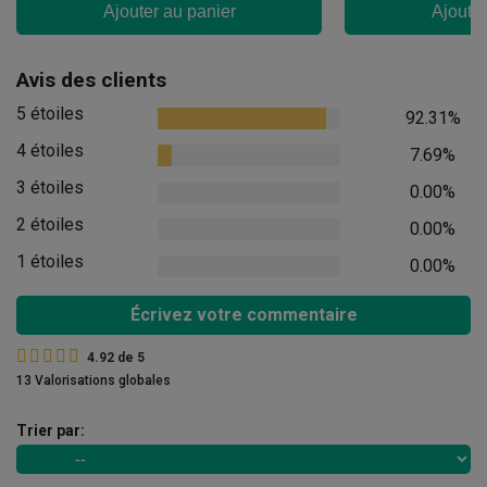
Ajouter au panier
Ajouter
Avis des clients
5 étoiles
92.31%
4 étoiles
7.69%
3 étoiles
0.00%
2 étoiles
0.00%
1 étoiles
0.00%
Écrivez votre commentaire
4.92
de
5
13 Valorisations globales
Trier par: