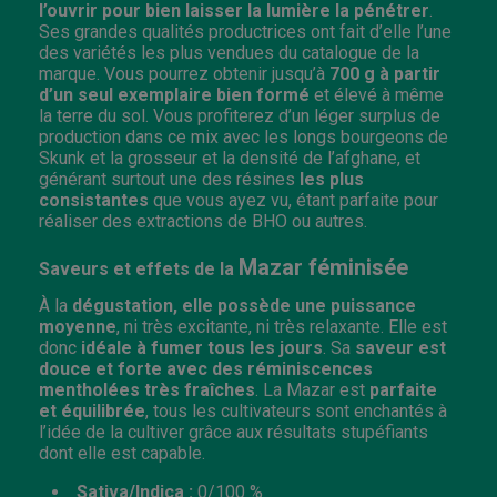
l’ouvrir pour bien laisser la lumière la pénétrer
.
Ses grandes qualités productrices ont fait d’elle l’une
des variétés les plus vendues du catalogue de la
marque. Vous pourrez obtenir jusqu’à
700 g à partir
d’un seul exemplaire bien formé
et élevé à même
la terre du sol. Vous profiterez d’un léger surplus de
production dans ce mix avec les longs bourgeons de
Skunk et la grosseur et la densité de l’afghane, et
générant surtout une des résines
les plus
consistantes
que vous ayez vu, étant parfaite pour
réaliser des extractions de BHO ou autres.
Mazar féminisée
Saveurs et effets de la
À la
dégustation, elle possède une puissance
moyenne
, ni très excitante, ni très relaxante. Elle est
donc
idéale à fumer tous les jours
. Sa
saveur est
douce et forte avec des réminiscences
mentholées très
fraîches
. La Mazar est
parfaite
et équilibrée
, tous les cultivateurs sont enchantés à
l’idée de la cultiver grâce aux résultats stupéfiants
dont elle est capable.
Sativa/Indica :
0/100 %