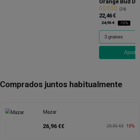
Orange Bud Du
(24)
22,46 €
24,95 €
-10%
Ajouter
Comprados juntos habitualmente
Mazar
26,96 €€
29,95 €€
10%