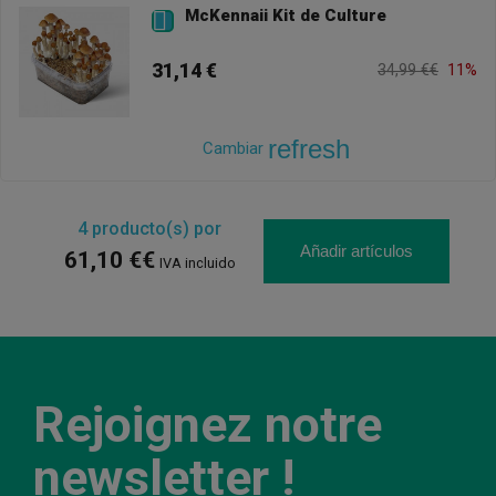
McKennaii Kit de Culture

31,14 €
34,99 €€
11%
refresh
Cambiar
4
producto(s) por
Añadir artículos
61,10 €€
IVA incluido
Rejoignez notre
newsletter !