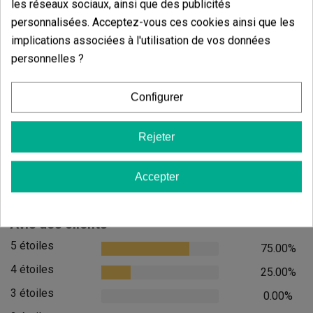
les réseaux sociaux, ainsi que des publicités
personnalisées. Acceptez-vous ces cookies ainsi que les
implications associées à l'utilisation de vos données
personnelles ?
Candy Tripack
Oreoz
(141)
(30)
13,60 €
7,20 €
Configurer
17,00 €
9,00 €
-20%
-20%
Rejeter
Accepter
Ajouter au panier
Ajouter
Avis des clients
5 étoiles
75.00%
4 étoiles
25.00%
3 étoiles
0.00%