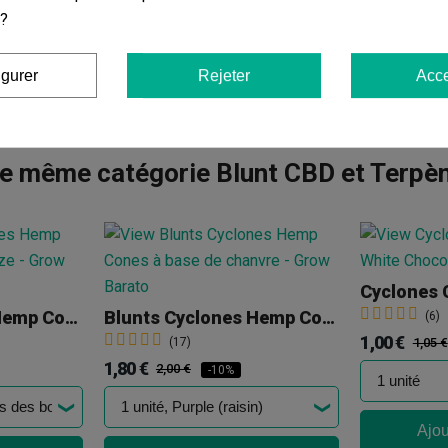
 ?
igurer
Rejeter
Acce
de même catégorie Blunt CBD et Terpèn
Blunts Cyclones Hemp Cones XtraSlo
Blunts Cyclones Hemp Cones
(6)
1,00 €
(17)
1,05 €
1,80 €
2,00 €
-10%
Ajou