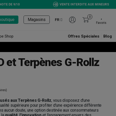
NOTE DE 9/10
VENTE INTERDITE AUX MINEURS
0
boutique
Magasins
FR
Favoris
pe Shop
Offres Spéciales
Blog
D et Terpènes G-Rollz
ires)
fusés aux Terpènes G-Rollz
, vous disposez d'une
qualité supérieure pour profiter d'une expérience différente
ans aucun doute, une option destinée aux consommateurs
 la
qualité
,
l'innovation
et l'engagement envers des