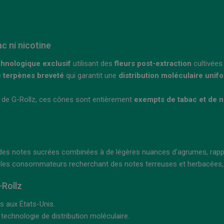
c ni nicotine
hnologique exclusif
utilisant des
fleurs post-extraction
cultivées
e terpènes breveté
qui garantit une
distribution moléculaire unif
de G-Rollz, ces cônes sont entièrement
exempts de tabac et de n
c des notes sucrées combinées à de légères nuances d'agrumes, rapp
r les consommateurs recherchant des notes terreuses et herbacées,
-Rollz
s aux États-Unis.
echnologie de distribution moléculaire.