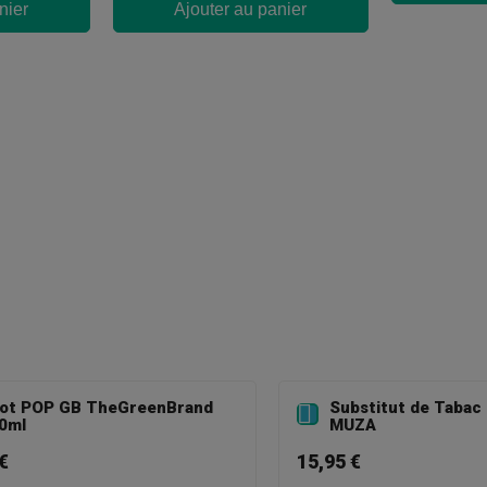
nier
Ajouter au panier
ot POP GB TheGreenBrand
Substitut de Tabac 

0ml
MUZA
€
15,95 €