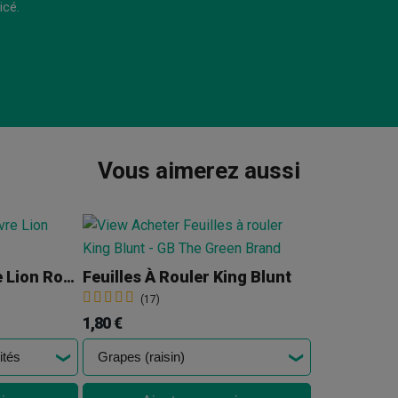
icé.
Vous aimerez aussi
Blunt Wrap Hemp De Lion Rolling Circus
Feuilles À Rouler King Blunt
(17)
1,80 €