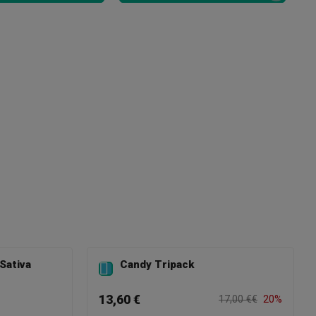
Bl
2,
Sativa
Candy Tripack

13,60 €
17,00 €€
20%