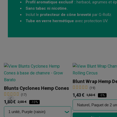
Profil aromatique exclusif :
herbacé, agrumes et ép
Sans tabac ni nicotine.
Inclut le
protecteur de cône breveté
par G-Rollz.
Tube en verre hermétique
avec protection UV.
Blunts Cyclones Hemp Cones
(19)
1,43 €
(17)
1,50 €
-5%
1,80 €
2,00 €
-10%