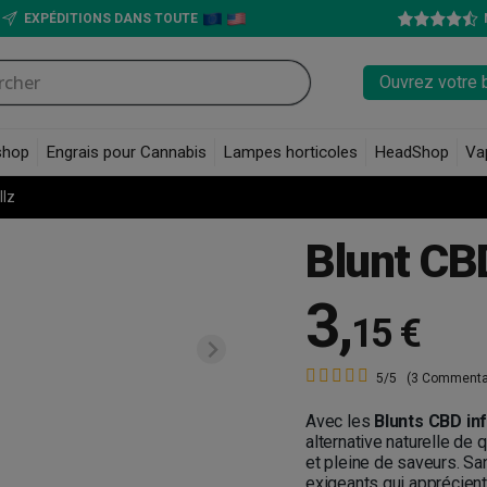
EXPÉDITIONS DANS TOUTE
Ouvrez votre 
shop
Engrais pour Cannabis
Lampes horticoles
HeadShop
Va
llz
Blunt CB
3
,
15 €
5/5
(3 Commenta
Avec les
Blunts CBD in
alternative naturelle de 
et pleine de saveurs. S
exigeants qui apprécient