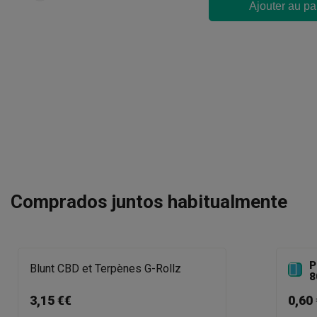
Ajouter au pa
Comprados juntos habitualmente
P

Blunt CBD et Terpènes G-Rollz
8
3,15 €€
0,60 