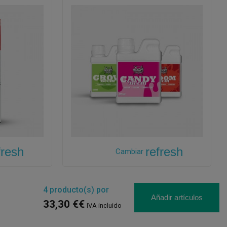
fresh
refresh
Cambiar
4
producto(s) por
Añadir artículos
33,30 €€
IVA incluido