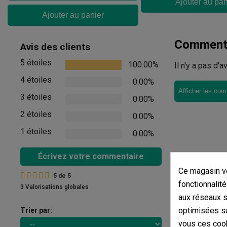
Ajouter au pan
Ajouter au panier
Commenta
Avis des clients
5 étoiles
100.00%
Il n'y a pas d'
4 étoiles
0.00%
Afficher les com
3 étoiles
0.00%
2 étoiles
0.00%
1 étoiles
0.00%
Écrivez votre commentaire
Ce magasin vo
5
de
5
fonctionnalité
3 Valorisations globales
aux réseaux so
optimisées su
Trier par:
vous ces cook