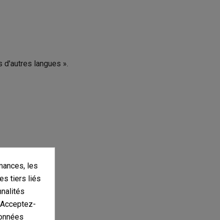
s d'autres langues ».
mances, les
es tiers liés
nnalités
. Acceptez-
données