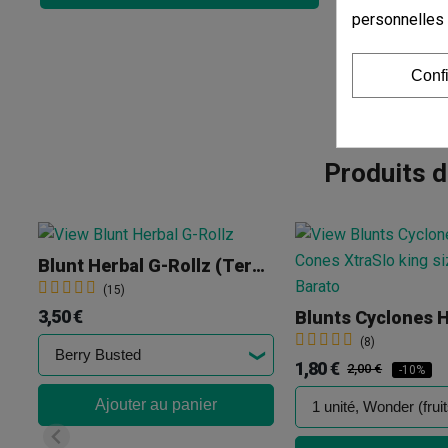
personnelles
Conf
Produits 
Blunt Herbal G-Rollz (Terpene Infused)
(15)
3,50 €
(8)
1,80 €
2,00 €
-10%
Ajouter au panier