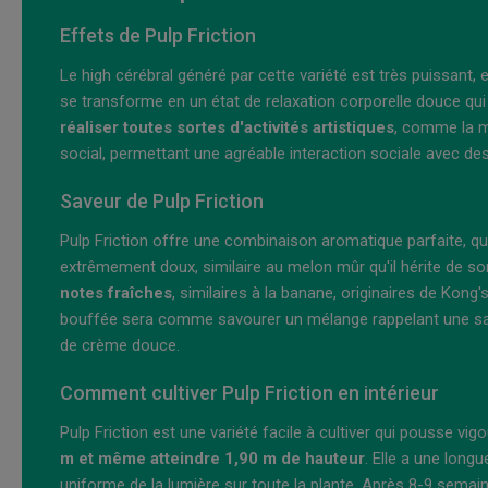
Effets de Pulp Friction
Le high cérébral généré par cette variété est très puissant
se transforme en un état de relaxation corporelle douce qui
réaliser toutes sortes d'activités artistiques
, comme la mu
social, permettant une agréable interaction sociale avec de
Saveur de Pulp Friction
Pulp Friction offre une combinaison aromatique parfaite, qu
extrêmement doux, similaire au melon mûr qu'il hérite de so
notes fraîches
, similaires à la banane, originaires de Ko
bouffée sera comme savourer un mélange rappelant une s
de crème douce.
Comment cultiver Pulp Friction en intérieur
Pulp Friction est une variété facile à cultiver qui pousse 
m et même atteindre 1,90 m de hauteur
. Elle a une long
uniforme de la lumière sur toute la plante. Après 8-9 semai