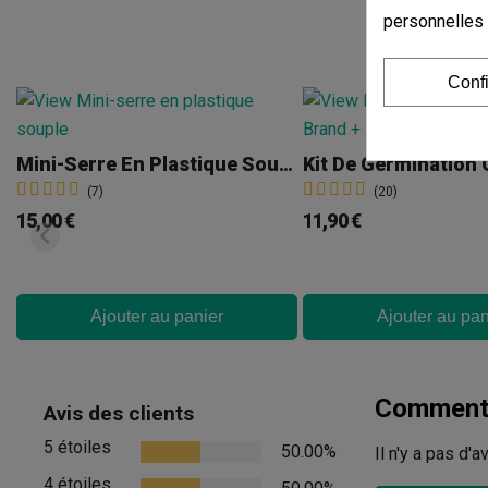
personnelles
Conf
Mini-Serre En Plastique Souple 39 X 59 X 21 Cm
(7)
(20)
15,00 €
11,90 €
Ajouter au panier
Ajouter au pan
Commenta
Avis des clients
5 étoiles
50.00%
Il n'y a pas d'
4 étoiles