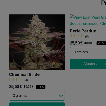
P
Perle Perdue
(5)
25,50 €
30,00 €
-15%
Ajouter au pa
Chemical Bride
(4)
25,50 €
30,00 €
-15%