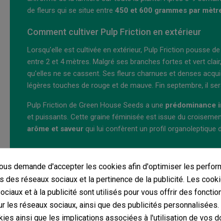
de fleurs qui se situe entre
450 et 600 grammes par mètre 
Comment cultiver Pulp Friction en extérieur
Lorsqu'elle est cultivée en extérieur, Pulp Friction pousse 
entre 2 et 4 mètres. Malgré ses branches fortes et vert clai
qu'elles ne se cassent. Ses fleurs charnues et denses acquiè
légères touches de rouge et de mauve. Fin septembre, il ser
Pulp Friction de Green House Seeds a une
prédominance i
et puissants. Cette graine féminisée est issue du croiseme
arôme et saveur
qui lui confèrent un profil organoleptique d
us demande d'accepter les cookies afin d'optimiser les perfor
s des réseaux sociaux et la pertinence de la publicité. Les cooki
ciaux et à la publicité sont utilisés pour vous offrir des fonctio
r les réseaux sociaux, ainsi que des publicités personnalisées
ies ainsi que les implications associées à l'utilisation de vos 