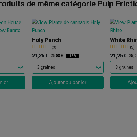
roduits de même catégorie Pulp Fricti
Holy Punch
(3)
(5)
21,25 €
21,25 €
25,00 €
25,0
-15%
nier
Ajouter au panier
Ajou