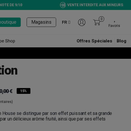
NOTE DE 9/10
VENTE INTERDITE AUX MINEURS
0
boutique
Magasins
FR
Favoris
pe Shop
Offres Spéciales
Blog
tion
0,00 €
15%
taires)
n House se distingue par son effet puissant et sa grande
par un délicieux arôme fruité, ainsi que par ses effets