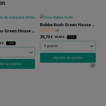
on
Bubba Kush Green House Seeds
C
White Rhino Green House Seeds
(4)
29,75 €
21
35,00 €
-15%
0 €
-15%
Ajouter au panier
ter au panier