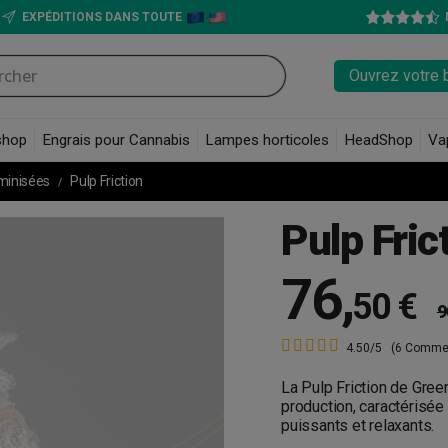
EXPÉDITIONS DANS TOUTE
Ouvrez votre 
shop
Engrais pour Cannabis
Lampes horticoles
HeadShop
Va
minisées
Pulp Friction
Pulp Fric
76
,
50 €
9
4.50/5
(6 Commen
La Pulp Friction de Gree
production, caractérisée 
puissants et relaxants.