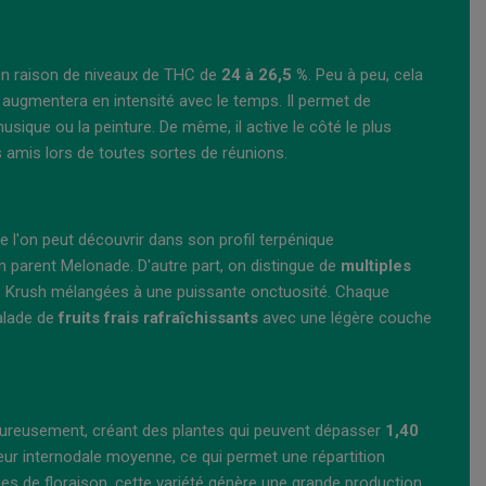
, en raison de niveaux de THC de
24 à 26,5 %
. Peu à peu, cela
 augmentera en intensité avec le temps. Il permet de
sique ou la peinture. De même, il active le côté le plus
s amis lors de toutes sortes de réunions.
e l'on peut découvrir dans son profil terpénique
n parent Melonade. D'autre part, on distingue de
multiples
ng's Krush mélangées à une puissante onctuosité. Chaque
alade de
fruits frais rafraîchissants
avec une légère couche
vigoureusement, créant des plantes qui peuvent dépasser
1,40
ueur internodale moyenne, ce qui permet une répartition
nes de floraison, cette variété génère une grande production