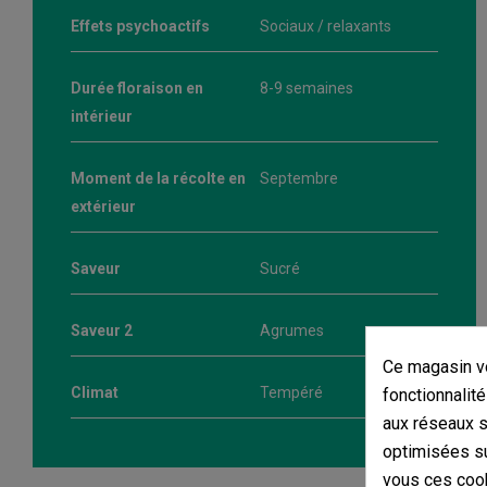
Effets psychoactifs
Sociaux / relaxants
Durée floraison en
8-9 semaines
intérieur
Moment de la récolte en
Septembre
extérieur
Saveur
Sucré
Saveur 2
Agrumes
Ce magasin vo
Climat
Tempéré
fonctionnalité
aux réseaux so
optimisées su
vous ces cook