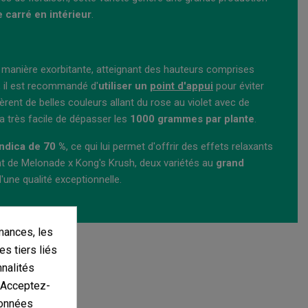
carré en intérieur
.
de manière exorbitante, atteignant des hauteurs comprises
r, il est recommandé d'
utiliser un
point d'appui
pour éviter
rent de belles couleurs allant du rose au violet avec de
a très facile de dépasser les
1000 grammes par plante
.
ndica de 70 %
, ce qui lui permet d'offrir des effets relaxants
nt de Melonade x Kong's Krush, deux variétés au
grand
'une qualité exceptionnelle.
mances, les
es tiers liés
nnalités
. Acceptez-
données