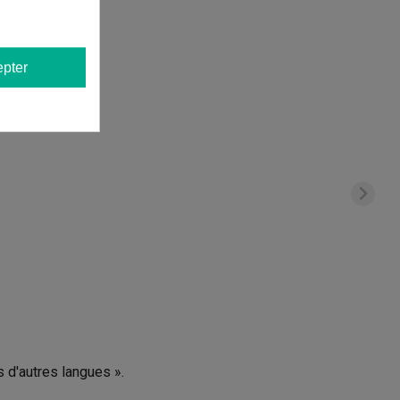
pter
s d'autres langues ».