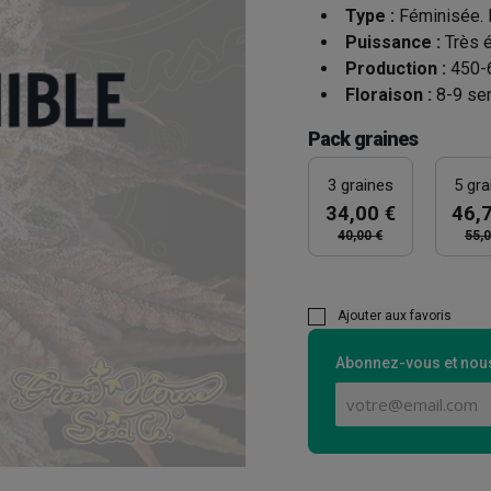
Type :
Féminisée. 
Puissance :
Très é
Production :
450-6
Floraison :
8-9 sem
Pack graines
3 graines
5 gra
34,00 €
46,
40,00 €
55,0
Ajouter aux favoris
Abonnez-vous et nous