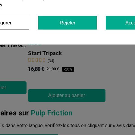
 ?
Vous aimerez aussi
igurer
Rejeter
Acce
Kit De Germination GB The Green Brand
Start Tripack
(34)
16,80 €
21,00 €
-20%
ier
Ajouter au panier
ires sur
Pulp Friction
avis dans votre langue, vérifiez-les tous en cliquant sur « avis dan