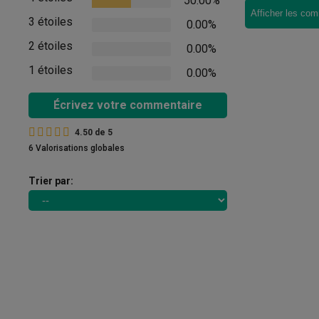
50.00%
Afficher les com
3 étoiles
0.00%
2 étoiles
0.00%
1 étoiles
0.00%
Écrivez votre commentaire
4.50
de
5
6 Valorisations globales
Trier par: