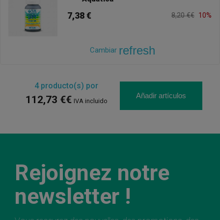
7,38 €
8,20 €€
10%
refresh
Cambiar
4
producto(s) por
Añadir artículos
112,73 €€
IVA incluido
Rejoignez notre
newsletter !