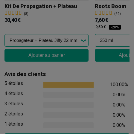
Kit De Propagation + Plateau
Roots Boom
(8)
(69)
30,40 €
7,60 €
9,50 €
-20%
Ajouter au panier
Ajouter
Avis des clients
5 étoiles
100.00%
4 étoiles
0.00%
3 étoiles
0.00%
2 étoiles
0.00%
1 étoiles
0.00%