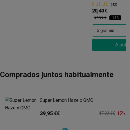
(42)
20,40 €
24,00 €
-15%
Ajouter
Comprados juntos habitualmente
Super Lemon Haze x GMO
39,95 €€
47,00 €€
15%