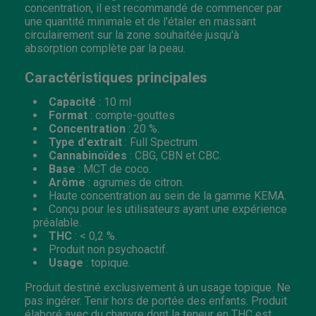
concentration, il est recommandé de commencer par
une quantité minimale et de l'étaler en massant
circulairement sur la zone souhaitée jusqu'à
absorption complète par la peau.
Caractéristiques principales
Capacité
: 10 ml
Format
: compte-gouttes
Concentration
: 20 %.
Type d'extrait
: Full Spectrum.
Cannabinoïdes
: CBG, CBN et CBC.
Base
: MCT de coco.
Arôme
: agrumes de citron.
Haute concentration au sein de la gamme KEMA.
Conçu pour les utilisateurs ayant une expérience
préalable.
THC
: < 0,2 %.
Produit non psychoactif.
Usage
: topique.
Produit destiné exclusivement à un usage topique. Ne
pas ingérer. Tenir hors de portée des enfants. Produit
élaboré avec du chanvre dont la teneur en THC est