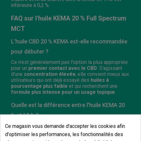
inférieure à 0,2 %.
FAQ sur l'huile KEMA 20 % Full Spectrum
MCT
L'huile CBD 20 % KEMA est-elle recommandée
pour débuter ?
Ce n'est généralement pas l'option la plus appropriée
pour un
premier contact avec le CBD
. S'agissant
d'une
concentration élevée
, elle convient mieux aux
utilisateurs qui ont déjà essayé des
huiles à
pourcentage plus faible
et qui recherchent une
formule plus intense pour un usage topique
.
Quelle est la différence entre l'huile KEMA 20
% et 10 % ?
La principale différence réside dans la
Ce magasin vous demande d'accepter les cookies afin
concentration de CBD
. Le
20 %
offre une formule
d'optimiser les performances, les fonctionnalités des
plus puissante
pour la même quantité de produit, ce