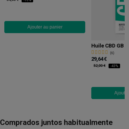
-10%
Ajouter au panier
Huile CBD GB 2
(6)
29,64 €
52,00 €
-43%
Ajouter
Comprados juntos habitualmente