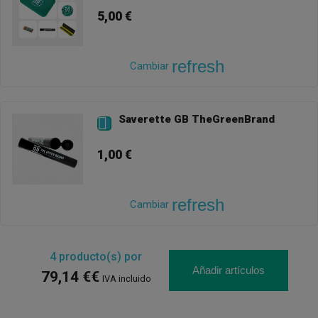
5,00 €
refresh
Cambiar
Saverette GB TheGreenBrand

1,00 €
refresh
Cambiar
4
producto(s) por
Añadir artículos
79,14 €€
IVA incluido