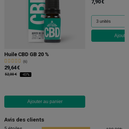
7,90 €
Ajouter
Huile CBD GB 20 %
(6)
29,64 €
52,00 €
-43%
Ajouter au panier
Avis des clients
5 étoiles