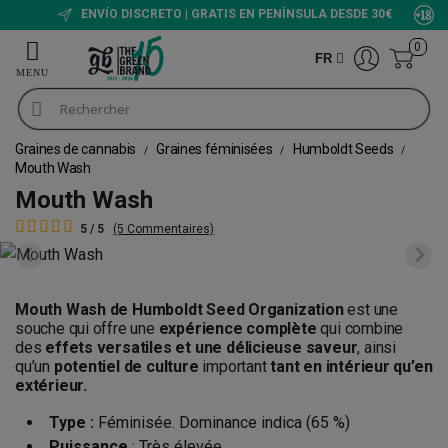
ENVÍO DISCRETO | GRATIS EN PENÍNSULA DESDE 30€
0
FR
Graines de cannabis
Graines féminisées
Humboldt Seeds
Mouth Wash
Mouth Wash
5 / 5
(5 Commentaires)
Mouth Wash de Humboldt Seed Organization
est une
souche qui offre une
expérience complète
qui combine
des
effets versatiles et une délicieuse saveur
, ainsi
qu’un
potentiel de culture
important
tant en intérieur qu’en
extérieur.
Type :
Féminisée. Dominance indica (65 %)
Puissance
: Très élevée.