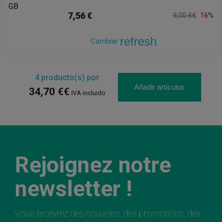
7,56 €
9,00 €€
16%
refresh
Cambiar
4
producto(s) por
Añadir artículos
34,70 €€
IVA incluido
Rejoignez notre
newsletter !
Vous recevrez des nouvelles, des promotions, des