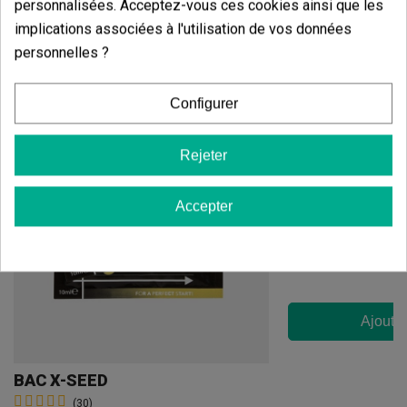
personnalisées. Acceptez-vous ces cookies ainsi que les
implications associées à l'utilisation de vos données
personnelles ?
Vous aimerez aussi
Configurer
Rejeter
Seedbox
(7)
Accepter
21,28 €
26,60 €
-20%
Ajouter
BAC X-SEED
(30)