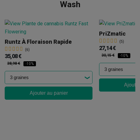
Wash
PriZmatic
Runtz À Floraison Rapide
(5)
27,14 €
(6)
35,08 €
30,15 €
-10%
38,98 €
-10%
Ajouter
Ajouter au panier