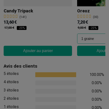
Candy Tripack
Oreoz
(141)
(30)
13,60 €
7,20 €
17,00 €
9,00 €
-20%
-20%
Ajouter au panier
Ajouter
Avis des clients
5 étoiles
100.00%
4 étoiles
0.00%
3 étoiles
0.00%
2 étoiles
0.00%
1 étoiles
0.00%