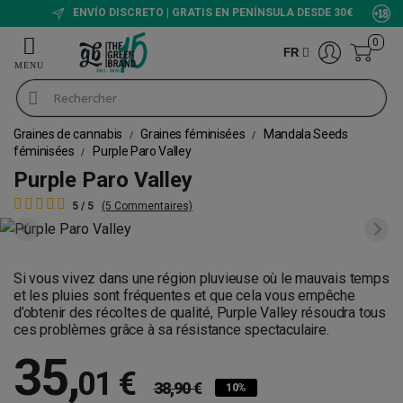
ENVÍO DISCRETO | GRATIS EN PENÍNSULA DESDE 30€
0
FR
Graines de cannabis
Graines féminisées
Mandala Seeds
féminisées
Purple Paro Valley
Purple Paro Valley
5 / 5
(5 Commentaires)
Si vous vivez dans une région pluvieuse où le mauvais temps
et les pluies sont fréquentes et que cela vous empêche
d’obtenir des récoltes de qualité, Purple Valley résoudra tous
ces problèmes grâce à sa résistance spectaculaire.
35
,
01 €
38,90 €
10%