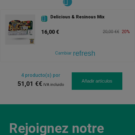
Delicious & Resinous Mix

16,00 €
20,00 €€
20%
refresh
Cambiar
4
producto(s) por
Añadir artículos
51,01 €€
IVA incluido
Rejoignez notre