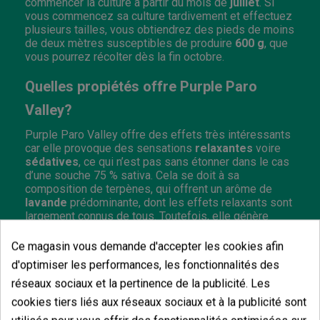
commencer la culture à partir du mois de
juillet
. Si
vous commencez sa culture tardivement et effectuez
plusieurs tailles, vous obtiendrez des pieds de moins
de deux mètres susceptibles de produire
600 g
, que
vous pourrez récolter dès la fin octobre.
Quelles propiétés offre Purple Paro
Valley?
Purple Paro Valley offre des effets très intéressants
car elle provoque des sensations
relaxantes
voire
sédatives
, ce qui n’est pas sans étonner dans le cas
d’une souche 75 % sativa. Cela se doit à sa
composition de terpènes, qui offrent un arôme de
lavande
prédominante, dont les effets relaxants sont
largement connus de tous. Toutefois, elle génère
aussi un arôme de touches
sucrées
, de noisette ou
de poivre noir voire de thé noir, qui, en fonction du
Ce magasin vous demande d'accepter les cookies afin
phénotype apparu, sera plus ou moins sucré et dans
d'optimiser les performances, les fonctionnalités des
certains cas, rappellera la
barbe à papa.
réseaux sociaux et la pertinence de la publicité. Les
•
Sativa/Indica :
75/25 %
cookies tiers liés aux réseaux sociaux et à la publicité sont
•
Floraison :
en intérieur 75-90 jours ; en extérieur à