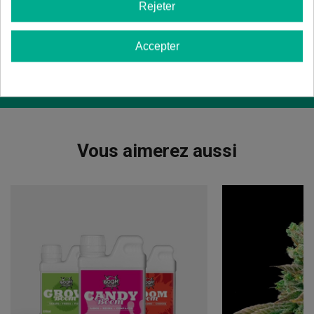
Rejeter
Sativa/Indica
: 80/20%.
Floraison
: 10-11 semaines à l'intérieur. Fin
octobre en extérieur.
Accepter
Hauteur
: 1-1,60 m en intérieur. 2,5-3 m en
extérieur.
Vous aimerez aussi