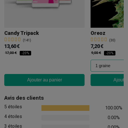
Candy Tripack
Oreoz
(141)
(30)
13,60 €
7,20 €
17,00 €
9,00 €
-20%
-20%
Ajouter au panier
Ajouter
Avis des clients
5 étoiles
100.00%
4 étoiles
0.00%
3 étoiles
0.00%