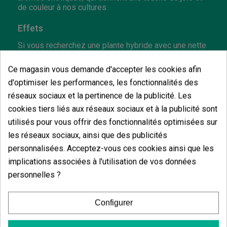
de couleur à nos cultures.
Effets
Si vous recherchez une plante hybride avec une nette
dominance sativa et un taux de THC élevé, la Y Griega
répondra à toutes vos attentes. Sa forte charge sativa
Ce magasin vous demande d'accepter les cookies afin
créera les meilleurs
sentiments d'euphorie,
d'optimiser les performances, les fonctionnalités des
d'énergie et de bonheur
lorsque nous la fumerons.
Parfaite pour les réunions avec nos amis ou pour se
réseaux sociaux et la pertinence de la publicité. Les
déconnecter complètement du quotidien.
cookies tiers liés aux réseaux sociaux et à la publicité sont
De même, ses notes indica se manifestent
utilisés pour vous offrir des fonctionnalités optimisées sur
également après un certain temps, créant des
les réseaux sociaux, ainsi que des publicités
sensations de détente et des effets sédatifs. Ceux-ci
personnalisées. Acceptez-vous ces cookies ainsi que les
se combinent parfaitement avec les notes
euphoriques du début. C'est pourquoi il s'agit d'une
implications associées à l'utilisation de vos données
souche hautement recommandée pour le traitement
personnelles ?
de différentes maladies telles que l'anxiété ou le
stress. Même, en raison de son taux de THC, il peut
agir contre d'autres affections comme le glaucome.
Configurer
Faits importants sur la souche Y Griega