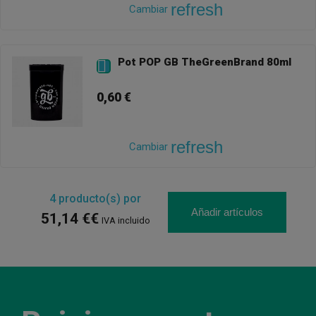
refresh
Cambiar
Pot POP GB TheGreenBrand 80ml

0,60 €
refresh
Cambiar
4
producto(s) por
Añadir artículos
51,14 €€
IVA incluido