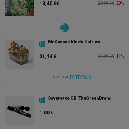
18,40 €€
23,00 €€
20%
McKennaii Kit de Culture

31,14 €
34,99 €€
11%
refresh
Cambiar
Saverette GB TheGreenBrand

1,00 €