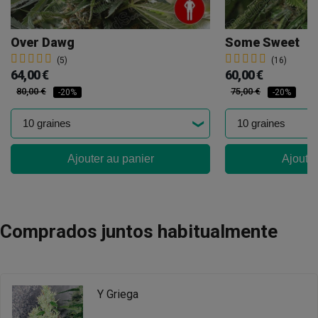
Over Dawg
Some Sweet
(5)
(16)
64,00 €
60,00 €
80,00 €
75,00 €
-20%
-20%
Ajouter au panier
Ajouter
Comprados juntos habitualmente
Y Griega