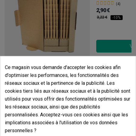
(4)
2,90 €
3,22 €
-10%
Voi
Cone's King Size Papier Marron (1000 Unités)
Ce magasin vous demande d'accepter les cookies afin
(4)
d'optimiser les performances, les fonctionnalités des
126,14 €
réseaux sociaux et la pertinence de la publicité. Les
168,19 €
-25%
cookies tiers liés aux réseaux sociaux et à la publicité sont
utilisés pour vous offrir des fonctionnalités optimisées sur
les réseaux sociaux, ainsi que des publicités
personnalisées. Acceptez-vous ces cookies ainsi que les
Ajouter au panier
implications associées à l'utilisation de vos données
personnelles ?
Avis des clients