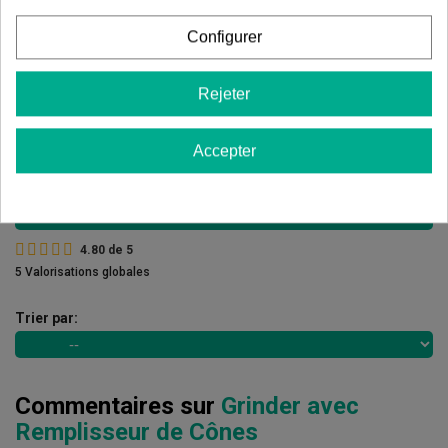
5 étoiles
80.00%
Configurer
4 étoiles
20.00%
3 étoiles
Rejeter
0.00%
2 étoiles
0.00%
Accepter
1 étoiles
0.00%
Écrivez votre commentaire
4.80
de
5
5 Valorisations globales
Trier par:
Commentaires sur
Grinder avec
Remplisseur de Cônes