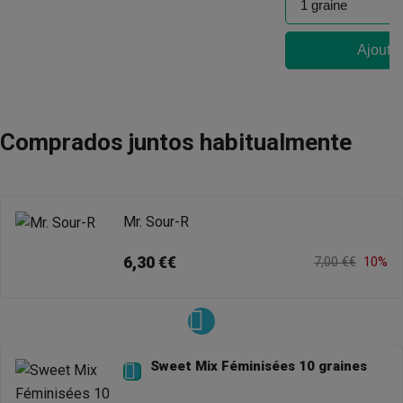
Ajouter
Comprados juntos habitualmente
Mr. Sour-R
6,30 €€
7,00 €€
10%
Sweet Mix Féminisées 10 graines
