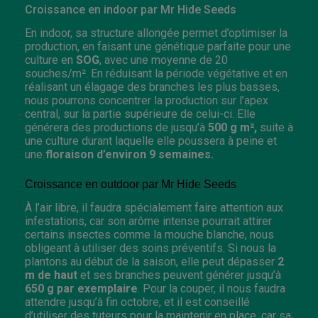
Croissance en indoor par Mr Hide Seeds
En indoor, sa structure allongée permet d’optimiser la
production, en faisant une génétique parfaite pour une
culture en
SOG
, avec une moyenne de 20
souches/m². En réduisant la période végétative et en
réalisant un élagage des branches les plus basses,
nous pourrons concentrer la production sur l’apex
central, sur la partie supérieure de celui-ci. Elle
générera des productions de jusqu’à
500 g m²,
suite à
une culture durant laquelle elle poussera à peine et
une
floraison d’environ 9 semaines.
Croissance en outdoor par Mr Hide Seeds
À l’air libre, il faudra spécialement faire attention aux
infestations, car son arôme intense pourrait attirer
certains insectes comme la mouche blanche, nous
obligeant à utiliser des soins préventifs. Si nous la
plantons au début de la saison, elle peut dépasser
2
m de haut
et ses branches peuvent générer jusqu’à
650 g par exemplaire
. Pour la couper, il nous faudra
attendre jusqu’à fin octobre, et il est conseillé
d’utiliser des tuteurs pour la maintenir en place, car sa