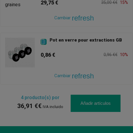
29,75 €
35,00 €€
15%
refresh
Cambiar
Pot en verre pour extractions GB

0,86 €
0,96 €€
10%
refresh
Cambiar
4
producto(s) por
Añadir artículos
36,91 €€
IVA incluido