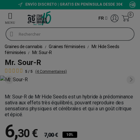
ENVÍO DISCRETO | GRATIS EN PENÍNSULA DESDE 30€
0
FR
Graines de cannabis
Graines féminisées
Mr. Hide Seeds
féminisées
Mr. Sour-R
Mr. Sour-R
5 / 5
(4 Commentaires)
Mr. Sour-R de Mr Hide Seeds est un hybride à prédominance
sativa aux effets très équilibrés, pouvant reproduire des
sensations physiques et cérébrales et qui a un goût citrique
et épicé.
6
,
30 €
7,00 €
10%