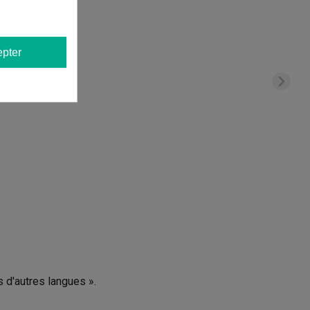
pter
s d'autres langues ».