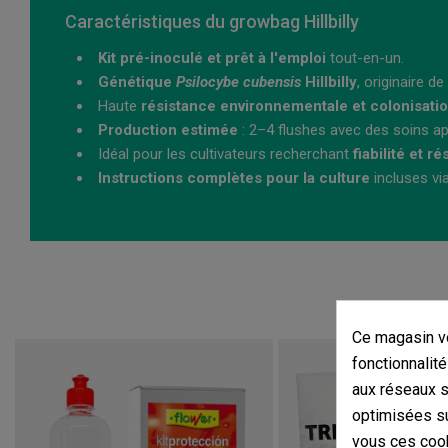
Caractéristiques du growbag Hillbilly
Kit pré-inoculé et prêt à l'emploi
tout-en-un.
Génétique
Psilocybe cubensis
Hillbilly
, originaire d
Haute
résistance environnementale et colonisati
Production estimée
: 2–4 flushes avec des soins ap
Idéal pour les cultivateurs recherchant
fiabilité et r
Instructions complètes pour la culture
incluses vi
Ce magasin vo
fonctionnalité
aux réseaux so
optimisées su
vous ces cook