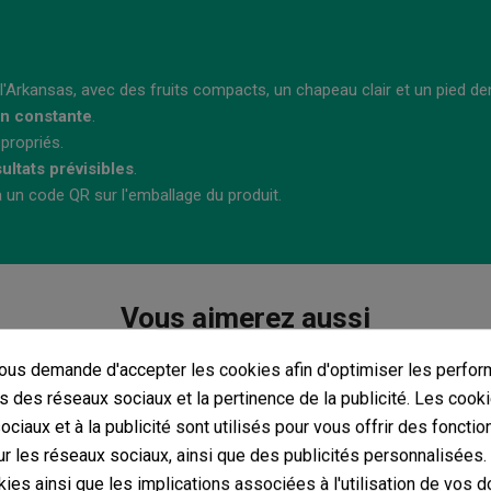
e l'Arkansas, avec des fruits compacts, un chapeau clair et un pied de
on constante
.
propriés.
ésultats prévisibles
.
a un code QR sur l'emballage du produit.
Vous aimerez aussi
us demande d'accepter les cookies afin d'optimiser les perfor
s des réseaux sociaux et la pertinence de la publicité. Les cooki
ciaux et à la publicité sont utilisés pour vous offrir des fonctio
Empreinte De Spores Mazatapec
r les réseaux sociaux, ainsi que des publicités personnalisées
(15)
ies ainsi que les implications associées à l'utilisation de vos 