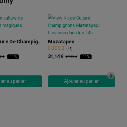
illy
Kit De Culture De Champignons Magiques Amazonian
Mazatapec
52
(43)
31,14 €
9 €
34,99 €
-11%
-11%
ter au panier
Ajouter au panier