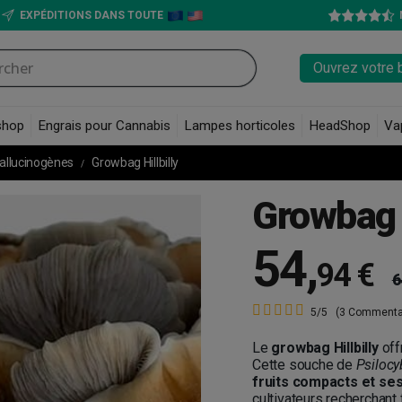
EXPÉDITIONS DANS TOUTE
Ouvrez votre 
shop
Engrais pour Cannabis
Lampes horticoles
HeadShop
Va
hallucinogènes
Growbag Hillbilly
Growbag H
54
,
94 €
6
5/5
(3 Commenta
Le
growbag Hillbilly
off
Cette souche de
Psilocy
fruits compacts et ses
cultivateurs recherchant 