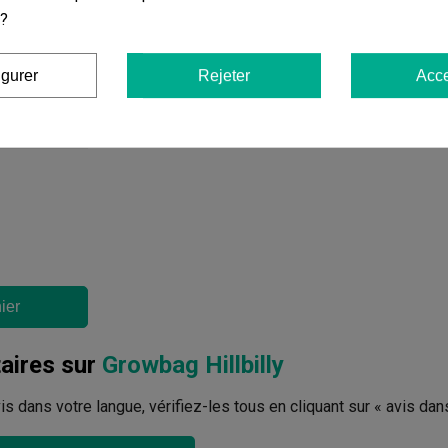
19,00 €
 ?
igurer
Rejeter
Acce
Ajouter au panier
ier
ires sur
Growbag Hillbilly
avis dans votre langue, vérifiez-les tous en cliquant sur « avis dan