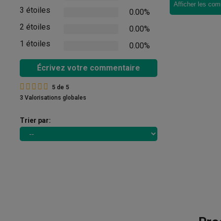
Afficher les com
3 étoiles
0.00%
2 étoiles
0.00%
1 étoiles
0.00%
Écrivez votre commentaire
5
de
5
3 Valorisations globales
Trier par: