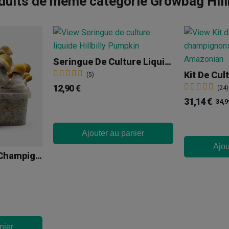
duits de même catégorie Growbag Hillb
Seringue De Culture Liquide Hillbilly Pumpkin
(5)
12,90 €
(24)
31,14 €
34,9
Ajouter au panier
Ajou
Kit De Culture De Champignons Magiques Bluey Vuitton
nier