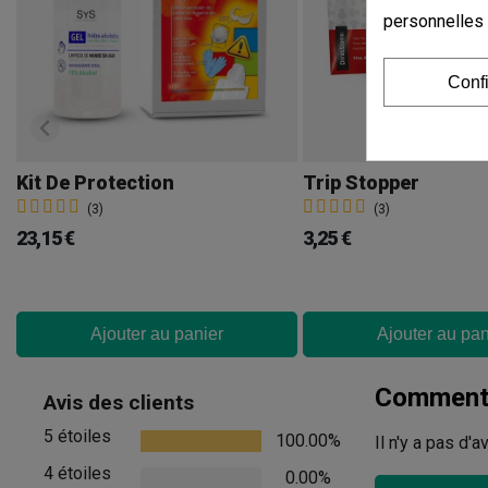
personnelles
Conf
Kit De Protection
Trip Stopper
(3)
(3)
23,15 €
3,25 €
Ajouter au panier
Ajouter au pan
Commenta
Avis des clients
5 étoiles
100.00%
Il n'y a pas d'
4 étoiles
0.00%