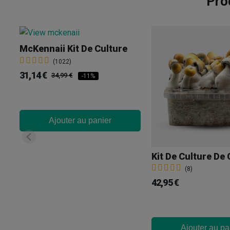
Pro
McKennaii Kit De Culture
(1022)
31,14 €
34,99 €
-11%
Ajouter au panier
(8)
42,95 €
Ajouter au pa