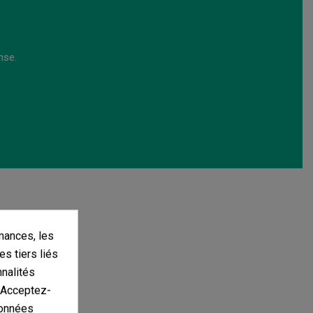
nse.
mances, les
es tiers liés
nnalités
. Acceptez-
données