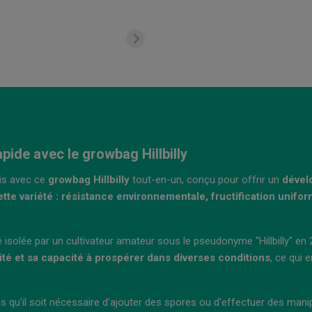
ide avec le growbag Hillbilly
sis avec ce
growbag Hillbilly
tout-en-un, conçu pour offrir un
dével
cette variété : résistance environnementale, fructification uni
té isolée par un cultivateur amateur sous le pseudonyme "Hillbilly" 
lité et sa capacité à prospérer dans diverses conditions
, ce qui 
ns qu'il soit nécessaire d'ajouter des spores ou d'effectuer des man