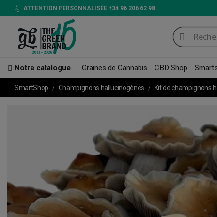
ATTENTION PERSONNALISÉE +34 96 206 62 98
Notre catalogue
Graines de Cannabis
CBD Shop
Smart
SmartShop
Champignons hallucinogènes
Kit de champignons 