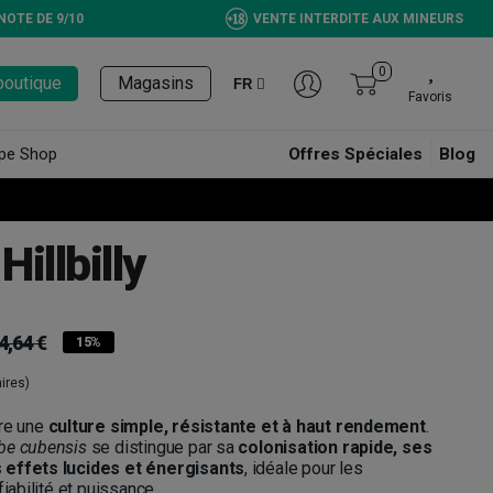
NOTE DE 9/10
VENTE INTERDITE AUX MINEURS
0
boutique
Magasins
FR
Favoris
pe Shop
Offres Spéciales
Blog
illbilly
4,64 €
15%
ires)
re une
culture simple, résistante et à haut rendement
.
be cubensis
se distingue par sa
colonisation rapide, ses
 effets lucides et énergisants
, idéale pour les
fiabilité et puissance.