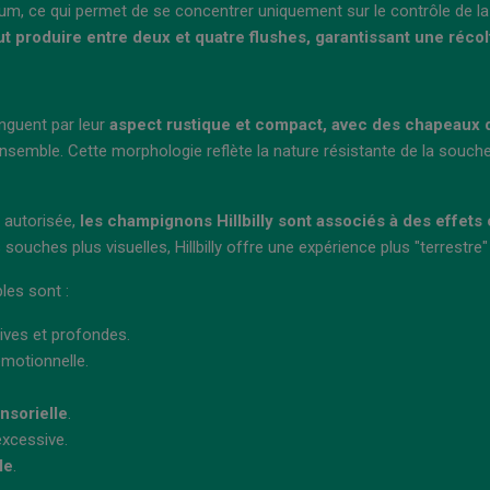
mum, ce qui permet de se concentrer uniquement sur le contrôle de l
ut produire entre deux et quatre flushes, garantissant une réco
inguent par leur
aspect rustique et compact, avec des chapeaux d
ensemble. Cette morphologie reflète la nature résistante de la souc
 autorisée,
les champignons Hillbilly sont associés à des effets 
ouches plus visuelles, Hillbilly offre une expérience plus "terrestre" 
les sont :
ives et profondes.
émotionnelle.
nsorielle
.
xcessive.
le
.