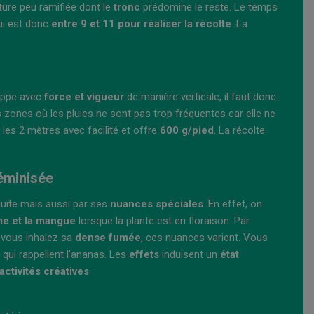
cture peu ramifiée dont le
tronc
prédomine le reste. Le temps
ui est donc
entre 9 et 11
pour réaliser la récolte
. La
loppe avec
force et vigueur
de manière verticale, il faut donc
es zones où les pluies ne sont pas trop fréquentes car elle ne
 les 2 mètres avec facilité et offre
600 g/pied
. La récolte
féminisée
uite mais aussi par ses
nuances spéciales
. En effet, on
e et la mangue
lorsque la plante est en floraison. Par
 vous inhalez sa
dense fumée
, ces nuances varient. Vous
 qui rappellent l’ananas. Les
effets
induisent un
état
ctivités créatives
.