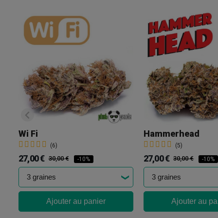
Wi Fi
Hammerhead
(6)
(5)
27,00 €
27,00 €
30,00 €
30,00 €
-10%
-10%
Ajouter au panier
Ajouter au pa