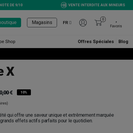
NOTE DE 9/10
VENTE INTERDITE AUX MINEURS
0
boutique
Magasins
FR
Favoris
pe Shop
Offres Spéciales
Blog
e X
0,00 €
10%
ires)
iété qui offre une saveur unique et extrêmement marquée
rands effets actifs parfaits pour le quotidien.