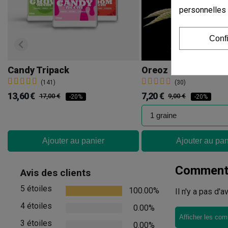
personnelles
Conf
Candy Tripack
Oreoz
(141)
(30)
13,60 €
7,20 €
17,00 €
9,00 €
-20%
-20%
Ajouter au panier
Ajouter au pan
Commenta
Avis des clients
5 étoiles
100.00%
Il n'y a pas d'
4 étoiles
0.00%
Afficher les com
3 étoiles
0.00%