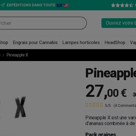
EXPÉDITIONS DANS TOUTE
Ouvrez votre 
shop
Engrais pour Cannabis
Lampes horticoles
HeadShop
Va
s
Pineapple X
Pineappl
27
,
00 €
3
5/5
(4 Commenta
Pineapple X est une var
d'ananas combinée à de g
Pack graines