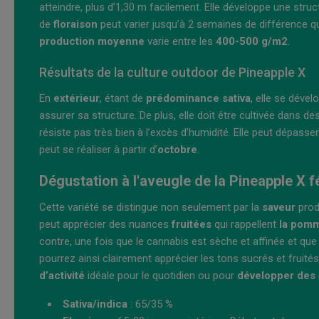
atteindre, plus d’1,30 m facilement. Elle développe une stru
de
floraison
peut varier jusqu’à 2 semaines de différence q
production moyenne
varie entre les
400-500 g/m2
.
Résultats de la culture outdoor de Pineapple X
En
extérieur
, étant de
prédominance sativa
, elle se déve
assurer sa structure. De plus, elle doit être cultivée dans d
résiste pas très bien à l’excès d’humidité. Elle peut dépasser
peut se réaliser à partir d’
octobre
.
Dégustation à l'aveugle de la Pineapple X 
Cette variété se distingue non seulement par la
saveur
prod
peut apprécier des nuances
fruitées
qui rappellent
la pomm
contre, une fois que le cannabis est sèche et affinée et que
pourrez ainsi clairement apprécier les tons sucrés et fruités
d’activité
idéale pour le quotidien ou pour
développer des a
Sativa/indica
: 65/35 %