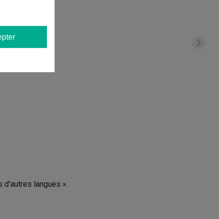
pter
s d'autres langues ».