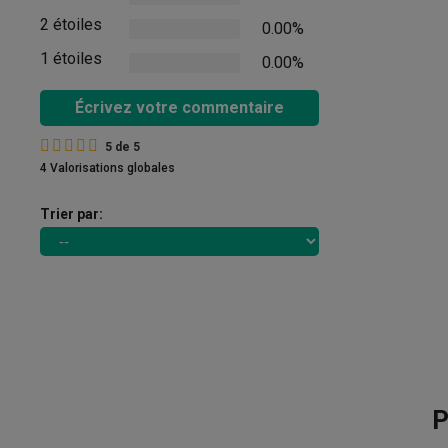
2 étoiles
0.00%
1 étoiles
0.00%
Écrivez votre commentaire
5
de
5
4 Valorisations globales
Trier par:
P