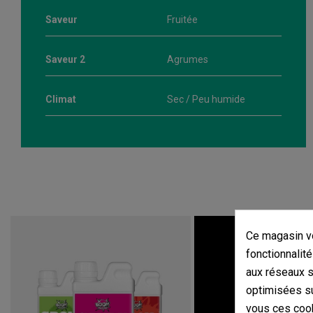
Saveur
Fruitée
Saveur 2
Agrumes
Climat
Sec / Peu humide
Ce magasin vo
fonctionnalité
aux réseaux so
optimisées su
vous ces cook