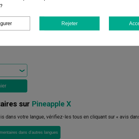
 ?
igurer
Rejeter
Acce
ier
ires sur
Pineapple X
avis dans votre langue, vérifiez-les tous en cliquant sur « avis dan
mentaires dans d’autres langues