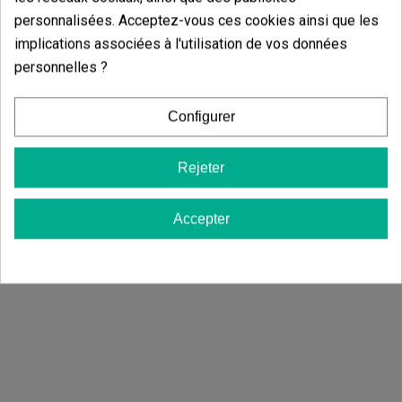
Briquet Clipper
Bong En Verre 
personnalisées. Acceptez-vous ces cookies ainsi que les
(15)
(4)
1,05 €
9,50 €
implications associées à l'utilisation de vos données
personnelles ?
Configurer
Voir plus
Ajouter
Rejeter
Accepter