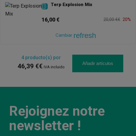
Terp Explosion Mix

16,00 €
20,00 €€
20%
refresh
Cambiar
4
producto(s) por
Añadir artículos
46,39 €€
IVA incluido
Rejoignez notre
newsletter !