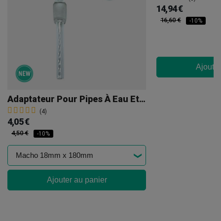
14,94 €
16,60 €
-10%
Ajouter
Adaptateur Pour Pipes À Eau Et Bangs
(4)
4,05 €
4,50 €
-10%
Ajouter au panier