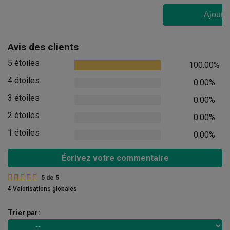
Ajouter
Avis des clients
5 étoiles
100.00%
4 étoiles
0.00%
3 étoiles
0.00%
2 étoiles
0.00%
1 étoiles
0.00%
Écrivez votre commentaire
5
de
5
4 Valorisations globales
Trier par: