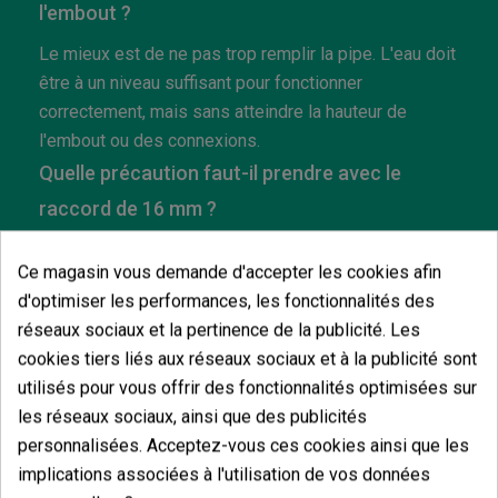
l'embout ?
Le mieux est de ne pas trop remplir la pipe. L'eau doit
être à un niveau suffisant pour fonctionner
correctement, mais sans atteindre la hauteur de
l'embout ou des connexions.
Quelle précaution faut-il prendre avec le
raccord de 16 mm ?
Il faut éviter de le forcer lors de l'insertion ou du
Ce magasin vous demande d'accepter les cookies afin
retrait. Même si le raccord a la bonne taille, le verre
d'optimiser les performances, les fonctionnalités des
peut être endommagé si une pression excessive est
réseaux sociaux et la pertinence de la publicité. Les
exercée ou s'il est inséré de biais.
cookies tiers liés aux réseaux sociaux et à la publicité sont
utilisés pour vous offrir des fonctionnalités optimisées sur
les réseaux sociaux, ainsi que des publicités
personnalisées. Acceptez-vous ces cookies ainsi que les
Vous aimerez aussi
implications associées à l'utilisation de vos données