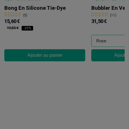
Bong En Silicone Tie-Dye
(5)
(11)
15,60 €
31,50 €
19,50 €
-20%
Ajouter au panier
Ajouter