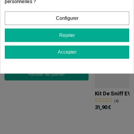
personnelles ?
Configurer
Bong En Verre Micro 16 Cm
(4)
Rejeter
9,50 €
Accepter
Ajouter au panier
Kit De Sniff E
(4)
31,90 €