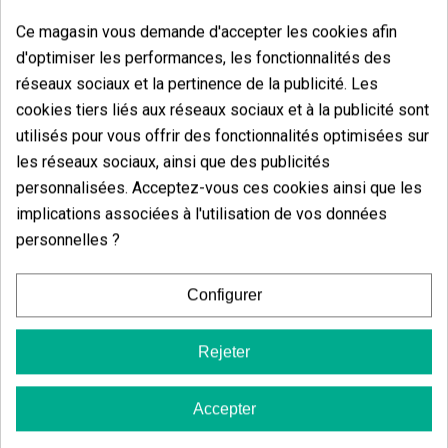
Ce magasin vous demande d'accepter les cookies afin
d'optimiser les performances, les fonctionnalités des
réseaux sociaux et la pertinence de la publicité. Les
cookies tiers liés aux réseaux sociaux et à la publicité sont
Pipe À Huile En
utilisés pour vous offrir des fonctionnalités optimisées sur
(6)
les réseaux sociaux, ainsi que des publicités
2,00 €
personnalisées. Acceptez-vous ces cookies ainsi que les
implications associées à l'utilisation de vos données
personnelles ?
Ajouter
Configurer
Petit Chalumeau Pour Vaponic
Rejeter
(8)
5,60 €
Accepter
7,00 €
-20%