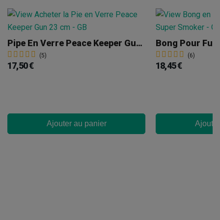
Pipe En Verre Peace Keeper Gun 23 Cm
Bong Pour Fu
(5)
(6)
17,50 €
18,45 €
Ajouter au panier
Ajouter