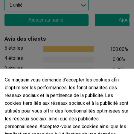
Ajouter au panier
Ajouter
Avis des clients
5 étoiles
100.00%
4 étoiles
0.00%
3 étoiles
0.00%
2 étoiles
0.00%
Ce magasin vous demande d'accepter les cookies afin
d'optimiser les performances, les fonctionnalités des
1 étoiles
0.00%
réseaux sociaux et la pertinence de la publicité. Les
cookies tiers liés aux réseaux sociaux et à la publicité sont
Écrivez votre commentaire
utilisés pour vous offrir des fonctionnalités optimisées sur
5
de
5
les réseaux sociaux, ainsi que des publicités
5 Valorisations globales
personnalisées. Acceptez-vous ces cookies ainsi que les