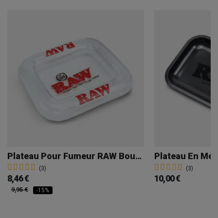
Plateau Pour Fumeur RAW Bouée
Plateau En Mét
(3)
(3)
8,46 €
10,00 €
9,95 €
-15%