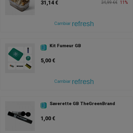
31,14 €
34,99 €€
11%
refresh
Cambiar
Kit Fumeur GB

5,00 €
refresh
Cambiar
Saverette GB TheGreenBrand

1,00 €