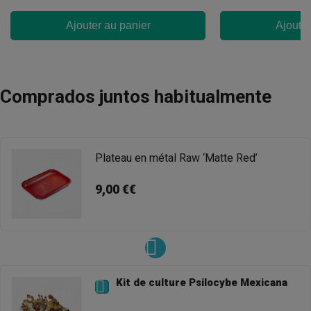
Ajouter au panier
Ajouter
Comprados juntos habitualmente
Plateau en métal Raw ‘Matte Red’
9,00 €€
Kit de culture Psilocybe Mexicana
