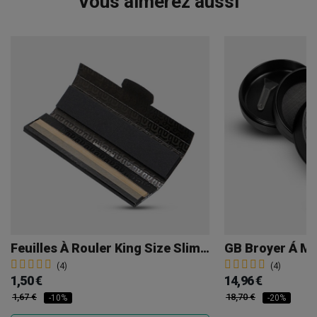
Vous aimerez aussi
Feuilles À Rouler King Size Slim + Filtres GB
(4)
(4)
1,50 €
14,96 €
1,67 €
18,70 €
-10%
-20%