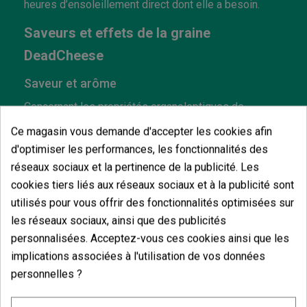
heures d’ensoleillement direct dont elle a besoin.
Saveurs et effets de la graine
DeadCheese
Saveur et arôme
Concernant les propriétés organoleptiques de
DeadCheese, l'éventail de terpènes intéressant et
Ce magasin vous demande d'accepter les cookies afin
varié fournit des saveurs et arômes très subtils avec
des touches terreuses et épicées, typique des
d'optimiser les performances, les fonctionnalités des
variétés Kush. Par la suite, vous ressentirez un
réseaux sociaux et la pertinence de la publicité. Les
arrière-goût de chêne
qui n'est pas sans rappeler le
goût du whisky vieilli en fût.
cookies tiers liés aux réseaux sociaux et à la publicité sont
utilisés pour vous offrir des fonctionnalités optimisées sur
Effets
les réseaux sociaux, ainsi que des publicités
Au sujet des effets ressentis après avoir consommé
personnalisées. Acceptez-vous ces cookies ainsi que les
cette variété avec influence indica, il convient de
implications associées à l'utilisation de vos données
mentionner ses effets
sédatifs
puissants et
personnelles ?
relaxants au niveau physique. C’est pourquoi les
consommateurs souffrant d’affections physiques
telles que la
dystrophie musculaire
, la
sclérose en