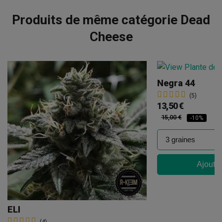
Produits de même catégorie Dead
Cheese
Negra 44
(5)
13,50 €
15,00 €
-10%
Ajouter
ELI