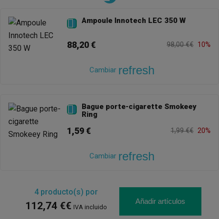
Ampoule Innotech LEC 350 W

88,20 €
98,00 €€
10%
refresh
Cambiar
Bague porte-cigarette Smokeey

Ring
1,59 €
1,99 €€
20%
refresh
Cambiar
4
producto(s) por
Añadir artículos
112,74 €€
IVA incluido