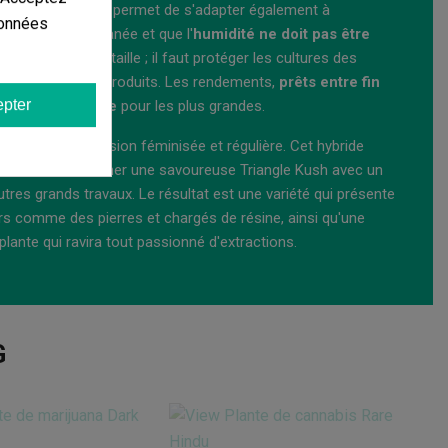
oraison, ce qui lui permet de s'adapter également à
données
ue de la Méditerranée et que l'
humidité ne doit pas être
n et de grande taille ; il faut protéger les cultures des
oom
ou d'autres produits. Les rendements,
prêts entre fin
pter
ammes par plante
pour les plus grandes.
sponibles en version féminisée et régulière. Cet hybride
a choisi de combiner une savoureuse Triangle Kush avec un
res grands travaux. Le résultat est une variété qui présente
s comme des pierres et chargés de résine, ainsi qu'une
lante qui ravira tout passionné d'extractions.
G