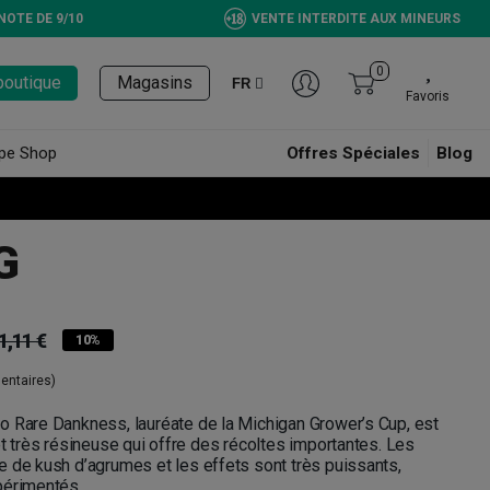
NOTE DE 9/10
VENTE INTERDITE AUX MINEURS
0
boutique
Magasins
FR
Favoris
pe Shop
Offres Spéciales
Blog
G
1,11 €
10%
entaires)
o Rare Dankness, lauréate de la Michigan Grower’s Cup, est
et très résineuse qui offre des récoltes importantes. Les
 de kush d’agrumes et les effets sont très puissants,
périmentés.