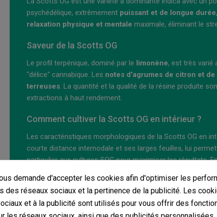
La Scotts OG est une variété à dominante indica avec un 
psychédélique, extrêmement
puissant et de longue durée
relaxation physique et mentale
maximale, éliminant le str
Saveur de la Scotts OG
Le profil terpénique, dominé par le
limonène
, est très vari
"délice" cannabique. Les
notes d'agrumes de citron et de
terreuses
. La quantité et la qualité de la résine produite s
extractions à haut rendement.
Comment cultiver la Scotts OG en intérieur ?
Les caractéristiques morphologiques de la Scotts OG en inté
courte distance internodale et ses larges feuilles, lui perme
particulier aux cultures SOG pour maximiser les résultats. 
filtres à charbon. La récolte
peut dépasser 450 - 500 g/m
us demande d'accepter les cookies afin d'optimiser les perfor
meilleur, c'est qu'elle ne nécessite que
7 à 8 semaines
.
s des réseaux sociaux et la pertinence de la publicité. Les cooki
ciaux et à la publicité sont utilisés pour vous offrir des fonctio
Comment cultiver la Scotts OG en extérieur ?
r les réseaux sociaux, ainsi que des publicités personnalisées