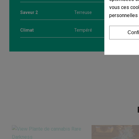
vous ces cook
Saveur 2
Terreuse
personnelles
Climat
Tempéré
Conf