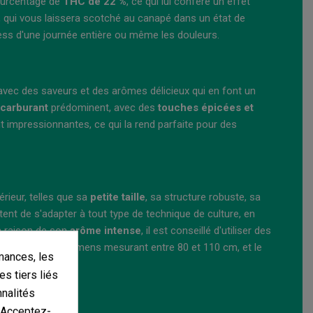
pourcentage de
THC de 22 %
, ce qui lui confère un effet
, qui vous laissera scotché au canapé dans un état de
ess d'une journée entière ou même les douleurs.
é avec des saveurs et des arômes délicieux qui en font un
 carburant
prédominent, avec des
touches épicées et
ont impressionnantes, ce qui la rend parfaite pour des
rieur, telles que sa
petite taille
, sa structure robuste, sa
ttent de s'adapter à tout type de technique de culture, en
En raison de son
arôme intense
, il est conseillé d'utiliser des
²
, avec des spécimens mesurant entre 80 et 110 cm, et le
mances, les
es tiers liés
nnalités
. Acceptez-