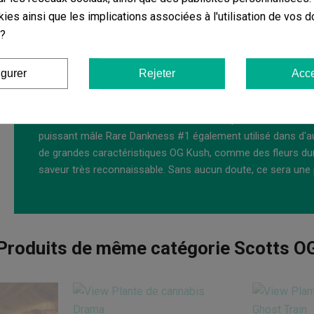
En extérieur, la Scotts OG présente une courte période de fl
ies ainsi que les implications associées à l'utilisation de vos 
différents climats, bien qu'elle préfère le climat
chaud
typiq
 ?
élevée
. L'aspect des plantes est robuste, en forme de buisso
éventuels ravageurs avec, par exemple,
Multiprotection B
igurer
Rejeter
Acce
septembre et début octobre
, peuvent atteindre
1 100 gr
Scotts OG de Rare Dankness
Genetics sont des graines di
délicieux à dominante indica de cette banque du Colorado 
puissant mâle Rare Dankness #1 également utilisé dans d'aut
de grandes caractéristiques OG Kush, comme des fleurs dur
saveur très reconnaissable. Sans aucun doute, ce sera une p
Produits de même catégorie Scotts O