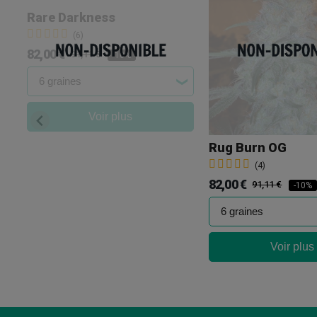
Rare Darkness
(6)
82,00 €
91,11 €
-10%
Voir plus
Rug Burn OG
(4)
82,00 €
91,11 €
-10%
Voir plus