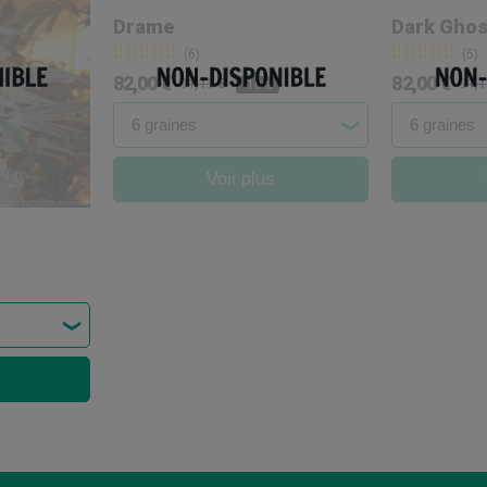
Drame
Dark Ghos
(6)
(5)
82,00 €
82,00 €
91,11 €
91,1
-10%
Voir plus