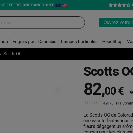
EXPÉDITIONS DANS TOUTE
Ouvrez votre 
shop
Engrais pour Cannabis
Lampes horticoles
HeadShop
Va
Scotts OG
Scotts O
82
,
00 €
9
4.91/5
(11 Comm
La Scotts OG de Colorad
une variété fantastique 
fleurs dégagent un arôme
conçus pour les plus ex