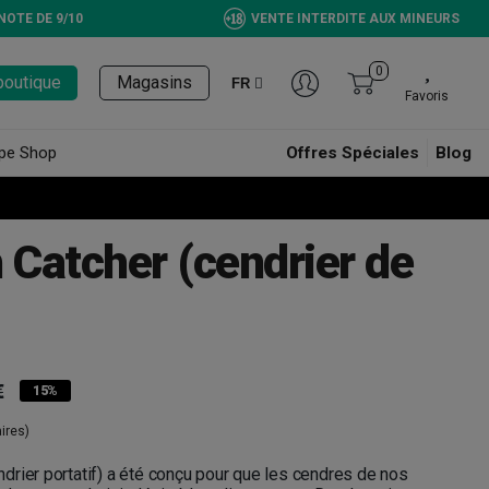
NOTE DE 9/10
VENTE INTERDITE AUX MINEURS
0
boutique
Magasins
FR
Favoris
pe Shop
Offres Spéciales
Blog
Catcher (cendrier de
€
15%
ires)
rier portatif) a été conçu pour que les cendres de nos