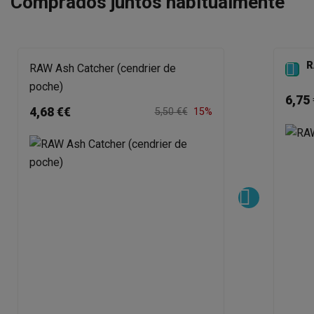
Comprados juntos habitualmente
R

RAW Ash Catcher (cendrier de
poche)
6,75 
4,68 €€
5,50 €€
15%