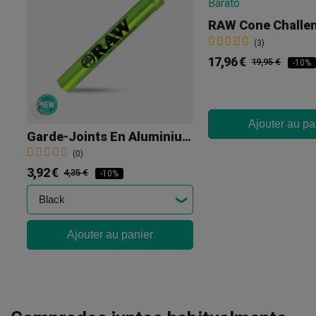
RAW Cone Challe
(3)
17,96 €
19,95 €
-10%
Ajouter au pa
Garde-Joints En Aluminium RAW
(0)
3,92 €
4,35 €
-10%
Ajouter au panier