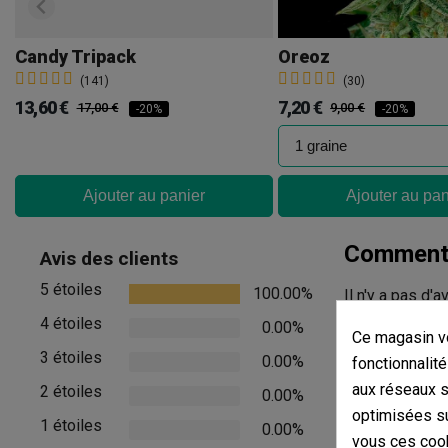
Candy Tripack
Oreoz
(141)
(30)
13,60 €
7,20 €
17,00 €
9,00 €
-20%
-20%
Ajouter au panier
Ajouter au pan
Commenta
Avis des clients
5 étoiles
100.00%
Il n'y a pas d'
4 étoiles
0.00%
Ce magasin vo
Afficher les com
3 étoiles
0.00%
fonctionnalité
aux réseaux so
2 étoiles
0.00%
optimisées su
1 étoiles
0.00%
vous ces cook