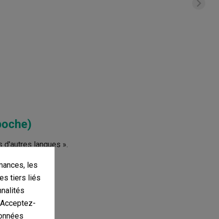
poche)
s d'autres langues ».
mances, les
es tiers liés
nnalités
. Acceptez-
données