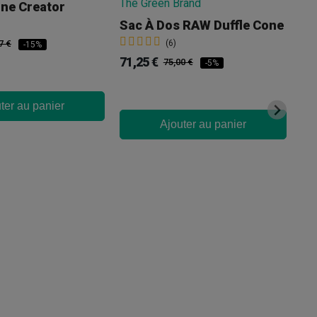
one Creator
Sac À Dos RAW Duffle Cone
RA
7 €
(6)
-15%
71,25 €
1,
75,00 €
-5%
ter au panier
Ajouter au panier