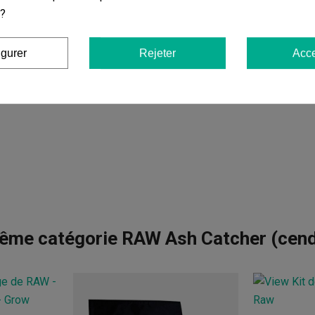
 ?
igurer
Rejeter
Acce
ême catégorie RAW Ash Catcher (cend