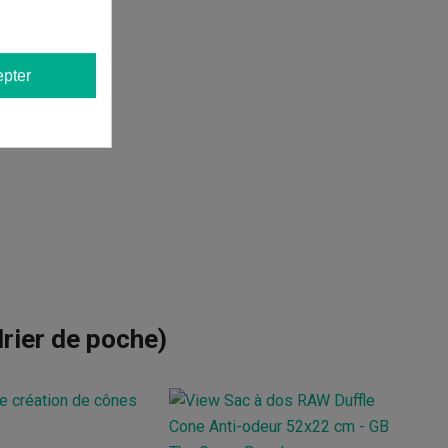
pter
rier de poche)