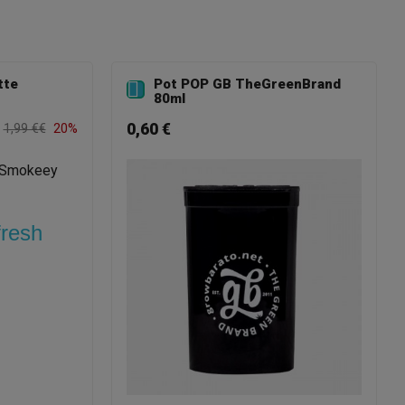
tte
Pot POP GB TheGreenBrand

80ml
0,60 €
1,99 €€
20%
fresh