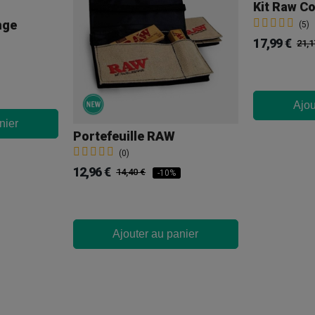
Kit Raw C
nge
(5)
17,99 €
21,1
Ajou
nier
Portefeuille RAW
(0)
12,96 €
14,40 €
-10%
Ajouter au panier