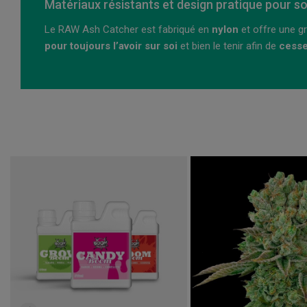
Matériaux résistants et design pratique pour s
Le RAW Ash Catcher est fabriqué en
nylon
et offre une 
pour toujours l’avoir sur soi
et bien le tenir afin de
cesse