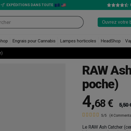
EXPÉDITIONS DANS TOUTE
Ouvrez votre 
shop
Engrais pour Cannabis
Lampes horticoles
HeadShop
Va
e)
RAW Ash 
poche)
4
,
68 €
5,50 
5/5
(4 Commenta
Le RAW Ash Catcher (cend