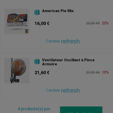
American Pie Mix

16,00 €
20,00 €€
20%
refresh
Cambiar
Ventilateur Oscillant à Pince

Armoire
21,60 €
24,00 €€
10%
refresh
Cambiar
4
producto(s) por