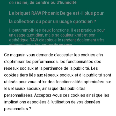
de
résine, de cendre ou d'humidité
.
Le briquet RAW Phoenix Beige est-il plus pour
la collection ou pour un usage quotidien ?
Il peut remplir les deux fonctions. Il est pratique pour
un usage quotidien, mais sa couleur kraft et son
esthétique RAW classique le rendent également très
attrayant pour les
collectionneurs
.
Ce magasin vous demande d'accepter les cookies afin
Quel gaz le briquet RAW Phoenix Beige
d'optimiser les performances, les fonctionnalités des
nécessite-t-il ?
réseaux sociaux et la pertinence de la publicité. Les
Il fonctionne avec du
gaz butane compatible pour
cookies tiers liés aux réseaux sociaux et à la publicité sont
les briquets rechargeables
. Il est recommandé
utilisés pour vous offrir des fonctionnalités optimisées sur
d'utiliser du gaz de bonne qualité pour prendre soin
du système d'allumage.
les réseaux sociaux, ainsi que des publicités
personnalisées. Acceptez-vous ces cookies ainsi que les
implications associées à l'utilisation de vos données
personnelles ?