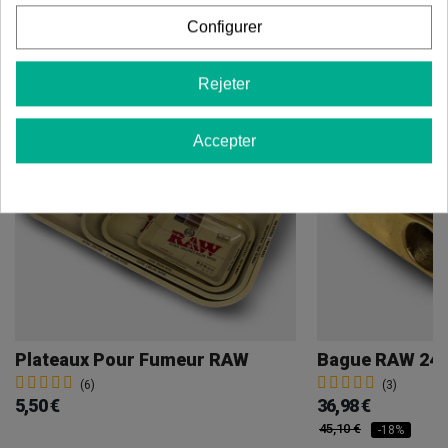
Vous aimerez aussi
Configurer
Rejeter
Accepter
Plateaux Pour Fumeur RAW
Bague RAW 24 
(6)
(3)
5,50 €
36,98 €
45,10 €
-18%