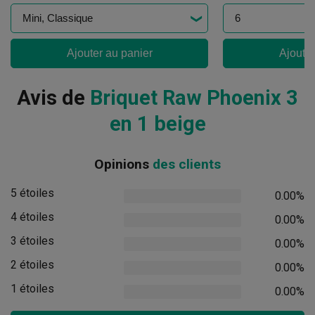
Ajouter au panier
Ajouter
Avis de
Briquet Raw Phoenix 3
en 1 beige
Opinions
des clients
5 étoiles
0.00%
4 étoiles
0.00%
3 étoiles
0.00%
2 étoiles
0.00%
1 étoiles
0.00%