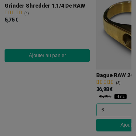
Grinder Shredder 1.1/4 De RAW
(4)
5,75 €
Ajouter au panier
Bague RAW 24 
(3)
36,98 €
45,10 €
-18%
Ajouter