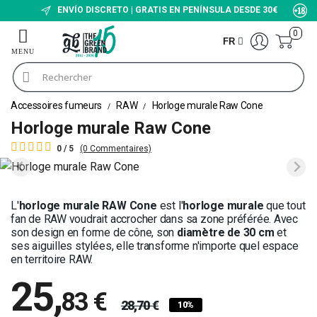
ENVÍO DISCRETO | GRATIS EN PENÍNSULA DESDE 30€
0
FR
Accessoires fumeurs
RAW
Horloge murale Raw Cone
Horloge murale Raw Cone
0 / 5
(0 Commentaires)
L'
horloge murale RAW Cone
est l'
horloge murale
que tout
fan de RAW voudrait accrocher dans sa zone préférée. Avec
son design en forme de cône, son
diamètre de 30 cm
et
ses aiguilles stylées, elle transforme n'importe quel espace
en territoire RAW.
25
,
83 €
28,70 €
10%