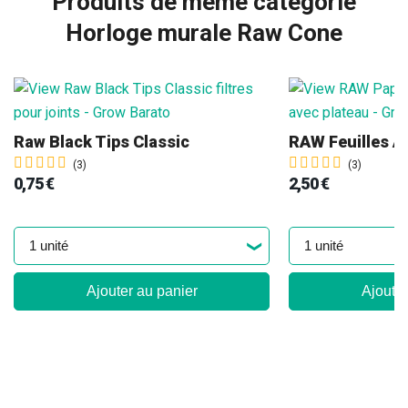
Produits de même catégorie
Horloge murale Raw Cone
Raw Black Tips Classic
(3)
(3)
0,75 €
2,50 €
Ajouter au panier
Ajouter