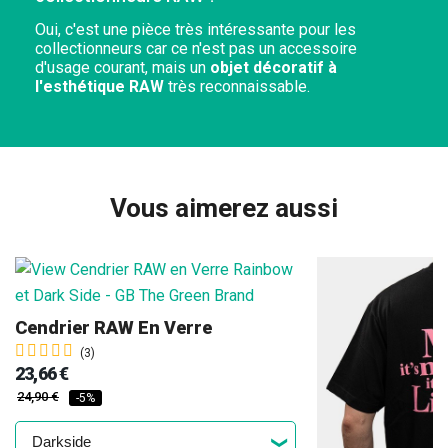
Oui, c'est une pièce très intéressante pour les
collectionneurs car ce n'est pas un accessoire
d'usage courant, mais un
objet décoratif à
l'esthétique RAW
très reconnaissable.
Vous aimerez aussi
Cendrier RAW En Verre
(3)
23,66 €
24,90 €
-5%