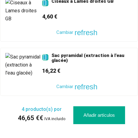
Ciseaux à Lames droites GB

4,60 €
refresh
Cambiar
Sac pyramidal (extraction à l'eau

glacée)
16,22 €
refresh
Cambiar
4
producto(s) por
Añadir artículos
46,65 €€
IVA incluido