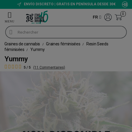
ENVÍO DISCRETO | GRATIS EN PENÍNSULA DESDE 30€
0
FR
Graines de cannabis
Graines féminisées
Resin Seeds
féminisées
Yummy
Yummy
5 / 5
(11 Commentaires)