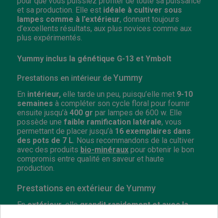
pour que vous puissiez profiter de toute sa puissance
et sa production. Elle est
idéale à cultiver sous
lampes comme à l’extérieur
, donnant toujours
d’excellents résultats, aux plus novices comme aux
plus expérimentés.
Yummy inclus la génétique G-13 et Ymbolt
Yummy
Prestations en intérieur de
En
intérieur,
elle tarde un peu, puisqu’elle met
9-10
semaines
à compléter son cycle floral pour fournir
ensuite jusqu’à
400 gr
par lampes de 600 w. Elle
possède une
faible ramification latérale
, vous
permettant de placer jusqu’à
16 exemplaires dans
des pots de 7 L
. Nous recommandons de la cultiver
avec des produits
bio-minéraux
pour obtenir le bon
compromis entre qualité en saveur et haute
production.
Prestations en extérieur de Yummy
En
extérieur,
elle
grandit rapidement et avec la
vigueur extrême d’une plante sativa
. Elle aime