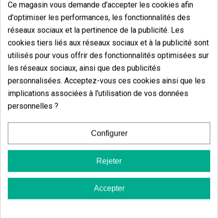
Ce magasin vous demande d'accepter les cookies afin
beaucoup le
soleil direct
en grande quantité tous les
jours. Nous recommandons de les
tuteurer avec
d'optimiser les performances, les fonctionnalités des
des tiges
en plastique avant le passage en floraison,
réseaux sociaux et la pertinence de la publicité. Les
pour que la plante ne fasse pas trop d’efforts pour
maintenir ses branches et puisse concentrer son
cookies tiers liés aux réseaux sociaux et à la publicité sont
énergie dans la production d’énormes colliers de
utilisés pour vous offrir des fonctionnalités optimisées sur
bourgeons. Elle sera prête au plus tard la
première
les réseaux sociaux, ainsi que des publicités
semaine d’octobre.
personnalisées. Acceptez-vous ces cookies ainsi que les
Dégustation à l'aveugle de Yummy
implications associées à l'utilisation de vos données
féminisée
personnelles ?
La
saveur est épicée
, avec une
touche crémeuse
et douce
qui la caractérise parmi les autres variétés
Configurer
du catalogue de Resin Seeds. Elle propose un
puissant effet cérébral couplé à une sensation
de relaxation corporelle durable.
Rejeter
Sativa/Indica
: 40/60 %
Floraison
: 9-10 semaines en intérieur ; fin
Accepter
septembre en extérieur.
Hauteur
: en intérieur ; 1,5-2,5 m en extérieur.