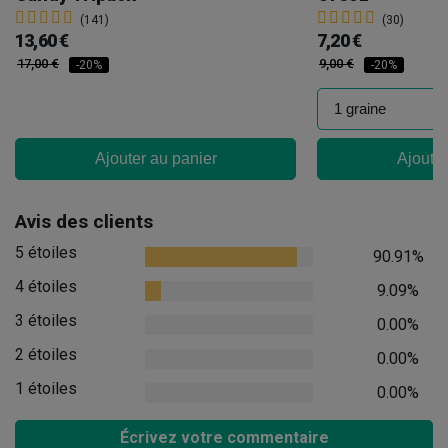
(141)
(30)
13,60 €
7,20 €
17,00 €
9,00 €
-20%
-20%
Ajouter au panier
Ajouter
Avis des clients
5 étoiles
90.91%
4 étoiles
9.09%
3 étoiles
0.00%
2 étoiles
0.00%
1 étoiles
0.00%
Écrivez votre commentaire