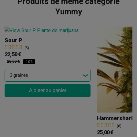
Produits de même catégorie
Yummy
Sour P
(5)
22,50 €
25,00 €
-10%
Ajouter au panier
Hammershark
(6)
25,00 €