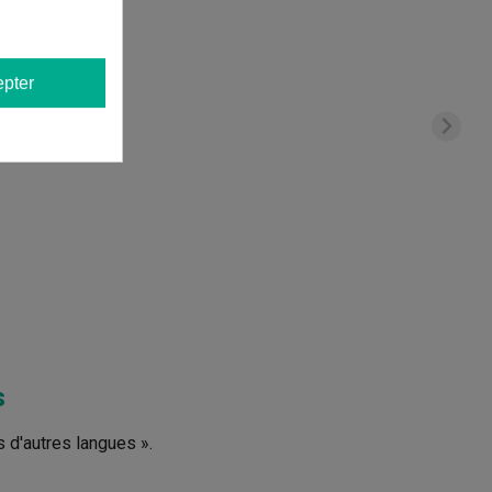
pter
s
s d'autres langues ».