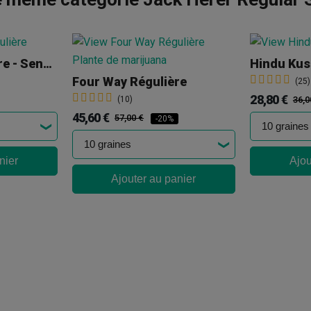
Afghani 1 Régulière - Sensi Seeds
Hindu Kus
Four Way Régulière
(25)
28,80 €
(10)
36,0
45,60 €
57,00 €
-20%
nier
Ajou
Ajouter au panier