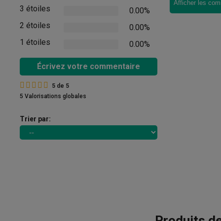
Afficher les com
3 étoiles
0.00%
2 étoiles
0.00%
1 étoiles
0.00%
Écrivez votre commentaire
5
de
5
5 Valorisations globales
Trier par:
Produits d