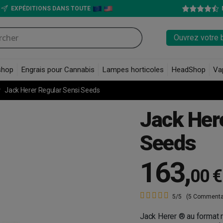
EXPÉDITIONS DANS TOUTE
Ouvrez votre 
shop
Engrais pour Cannabis
Lampes horticoles
HeadShop
Va
Jack Herer Regular Sensi Seeds
Jack Her
Seeds
163
,
00 €
5/5
(5 Commenta
Jack Herer ® au format 