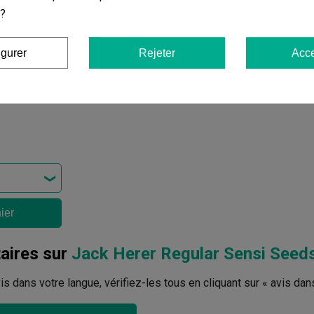
 ?
igurer
Rejeter
Acce
ier
ires sur
Jack Herer Regular Sensi Seed
avis dans votre langue, vérifiez-les tous en cliquant sur « avis dan