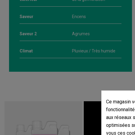
Saveur
Encens
Saveur 2
Agrumes
Climat
Pluvieux / Très humide
Ce magasin vo
fonctionnalité
aux réseaux so
optimisées su
vous ces cook