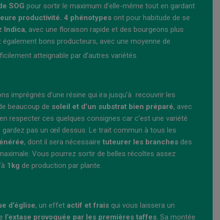
 de SOG
pour sortir le maximum d’elle-même tout en gardant
leure productivité. 4 phénotypes
ont pour habitude de se
z Indica
, avec une floraison rapide et des bourgeons plus
nt également bons producteurs, avec une moyenne de
fficilement atteignable par d’autres variétés.
ns imprégnés d’une résine qui ira jusqu’à recouvrir les
 de beaucoup de
soleil et d’un substrat bien préparé
, avec
bien respecter ces quelques consignes car c’est une variété
 gardez pas un œil dessus. Le trait commun à tous les
générée
, dont il sera nécessaire
tuteurer les branches
des
é maximale. Vous pourrez sortir de belles récoltes assez
u’à
1kg
de production par plante.
ue d’église
, un effet
actif et frais
qui vous laissera un
te
l’extase provoquée par les premières taffes
. Sa montée