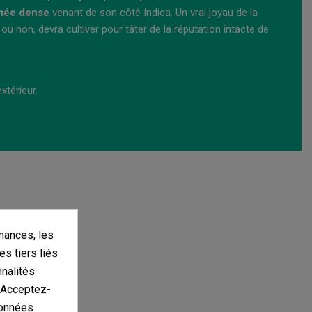
umée dense
venant de son côté Indica. Un vrai joyau de la
ou non, devra cultiver pour tâter de la réputation intacte de
xtérieur.
mances, les
es tiers liés
nnalités
. Acceptez-
données