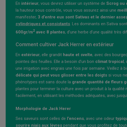
En
intérieur
, vous devrez utiliser un système de
Scrog ou
la hauteur sous contrôle, vous vous assurez ainsi une
meil
manifester,
3 d’entre eux sont Sativas et le dernier asse
cylindriques et consistants
. Les dominants en Sativa so
2
600gr/m
avec 8 plantes
, d’une herbe d’une qualité très di
Comment cultiver Jack Herrer en extérieur
En
extérieur
, elle grandit
haute et svelte
, avec des bourgeo
pointes des feuilles. Elle a besoin d’un bon
climat tropical
,
une irrigation avec engrais une fois par semaine. Veillez à 
délicate qui peut vous glisser entre les doigts
si vous ne
phénotypes est sans doute la
grande quantité de fleurs 
plantes pour terminer la culture avec un produit à la qualit
facilement, en utilisant les méthodes adéquates, avec jusq
Morphologie de Jack Herer
Ses saveurs sont celles de
l’encens
, avec une odeur
typiq
sourire niais aux lèvres
pendant que vous profitez de tou