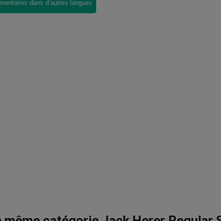
mentaires dans d’autres langues
e même catégorie Jack Herer Regular 