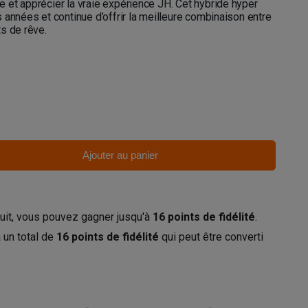
et apprécier la vraie expérience JH. Cet hybride hyper
 années et continue d’offrir la meilleure combinaison entre
s de rêve.
Ajouter au panier
uit, vous pouvez gagner jusqu'à
16
points de fidélité
.
 un total de
16
points de fidélité
qui peut être converti