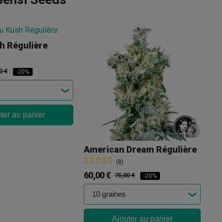
h Régulière
Ou
38
0 €
-20%
ter au panier
American Dream Régulière
(8)
60,00 €
75,00 €
-20%
Ajouter au panier