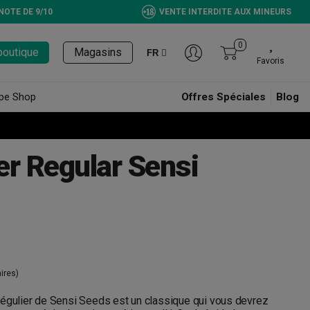
NOTE DE 9/10
VENTE INTERDITE AUX MINEURS
0
boutique
Magasins
FR
Favoris
pe Shop
Offres Spéciales
Blog
er Regular Sensi
ires)
régulier de Sensi Seeds est un classique qui vous devrez