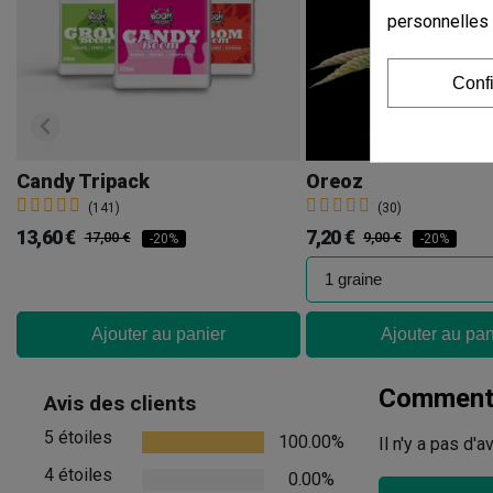
personnelles
Conf
Candy Tripack
Oreoz
(141)
(30)
13,60 €
7,20 €
17,00 €
9,00 €
-20%
-20%
Ajouter au panier
Ajouter au pan
Commenta
Avis des clients
5 étoiles
100.00%
Il n'y a pas d'
4 étoiles
0.00%