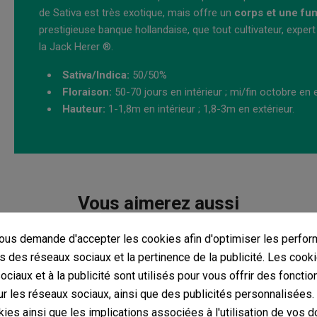
de Sativa est très exotique, mais offre un
corps et une f
prestigieuse banque hollandaise, que tout cultivateur, expert 
la Jack Herer ®.
Sativa/Indica:
50/50%
Floraison:
50-70 jours en intérieur ; mi/fin octobre en e
Hauteur:
1-1,8m en intérieur ; 1,8-3m en extérieur.
Vous aimerez aussi
us demande d'accepter les cookies afin d'optimiser les perfor
s des réseaux sociaux et la pertinence de la publicité. Les cooki
ciaux et à la publicité sont utilisés pour vous offrir des fonctio
r les réseaux sociaux, ainsi que des publicités personnalisées
ies ainsi que les implications associées à l'utilisation de vos 