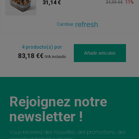
31,14 €
34,99 €€
11%
refresh
Cambiar
4
producto(s) por
Añadir artículos
83,18 €€
IVA incluido
Rejoignez notre
newsletter !
Vous recevrez des nouvelles, des promotions, des
conseils et bien plus encore.