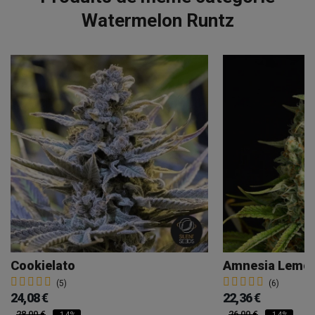
Watermelon Runtz
Cookielato
Amnesia Lemon 
(5)
(6)
24,08 €
22,36 €
28,00 €
26,00 €