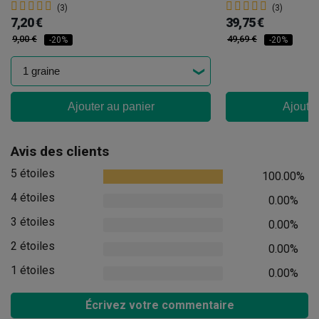
(3)
(3)
7,20 €
39,75 €
9,00 €
49,69 €
-20%
-20%
Ajouter au panier
Ajouter
Avis des clients
5 étoiles
100.00%
4 étoiles
0.00%
3 étoiles
0.00%
2 étoiles
0.00%
1 étoiles
0.00%
Écrivez votre commentaire