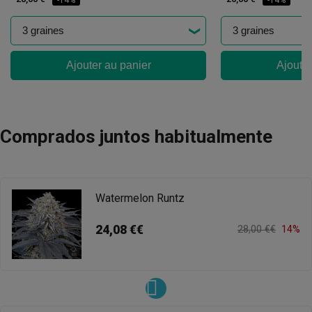
-14%
-14%
Ajouter au panier
Ajouter
Comprados juntos habitualmente
Watermelon Runtz
24,08 €€
28,00 €€
14%