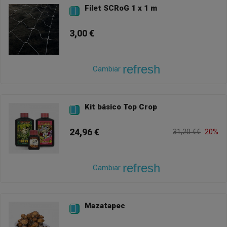
Filet SCRoG 1 x 1 m

3,00 €
refresh
Cambiar
Kit básico Top Crop

24,96 €
31,20 €€
20%
refresh
Cambiar
Mazatapec
