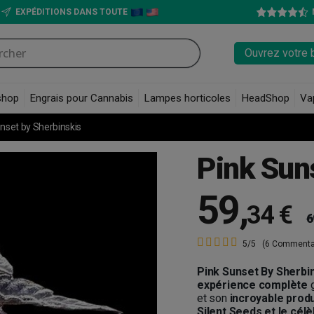
EXPÉDITIONS DANS TOUTE
Ouvrez votre 
shop
Engrais pour Cannabis
Lampes horticoles
HeadShop
Va
nset by Sherbinskis
Pink Sun
59
,
34 €
6
5/5
(6 Commenta
Pink Sunset By Sherbi
expérience complète
et son
incroyable prod
Silent Seeds et le cél