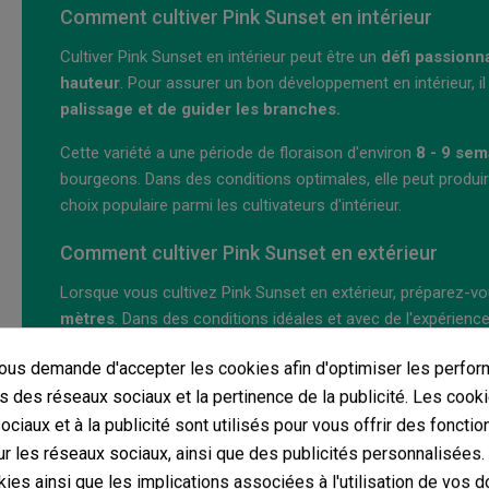
Comment cultiver Pink Sunset en intérieur
Cultiver Pink Sunset en intérieur peut être un
défi passionn
hauteur
. Pour assurer un bon développement en intérieur, il
palissage et de guider les branches.
Cette variété a une période de floraison d'environ
8 - 9 sem
bourgeons. Dans des conditions optimales, elle peut produi
choix populaire parmi les cultivateurs d'intérieur.
Comment cultiver Pink Sunset en extérieur
Lorsque vous cultivez Pink Sunset en extérieur, préparez-v
mètres
. Dans des conditions idéales et avec de l'expérienc
fleurs
, qui seront prêtes à être
récoltées entre le début e
us demande d'accepter les cookies afin d'optimiser les perfor
lourds et compacts ne cassent les branches, l'utilisation de 
s des réseaux sociaux et la pertinence de la publicité. Les cooki
D'autre part, cette variété devient
incroyablement belle
à l
ciaux et à la publicité sont utilisés pour vous offrir des fonctio
rougeâtres, violets et rosés
qui la font ressortir. En fait
r les réseaux sociaux, ainsi que des publicités personnalisées
risque de devenir un "
enfant gâté des réseaux sociaux
" e
ies ainsi que les implications associées à l'utilisation de vos 