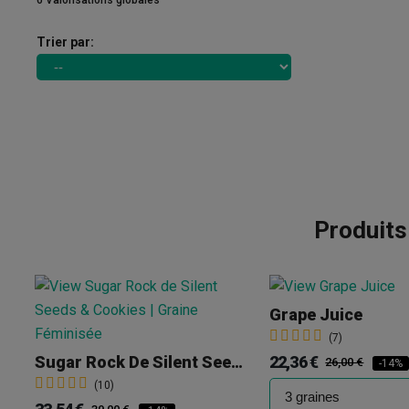
6 Valorisations globales
Trier par:
Produits
Grape Juice
(7)
22,36 €
Sugar Rock De Silent Seeds & Cookies
26,00 €
-14%
(10)