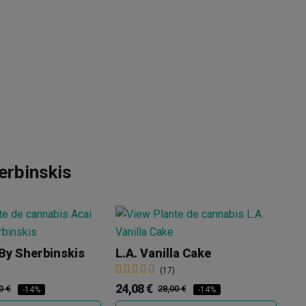
erbinskis
Zk
 By Sherbinskis
L.A. Vanilla Cake
24
(17)
24,08 €
0 €
28,00 €
-14%
-14%