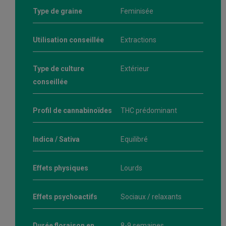
Type de graine
Feminisée
Utilisation conseillée
Extractions
Type de culture
Extérieur
conseillée
Profil de cannabinoïdes
THC prédominant
Indica / Sativa
Equilibré
Effets physiques
Lourds
Effets psychoactifs
Sociaux / relaxants
Durée floraison en
8-9 semaines