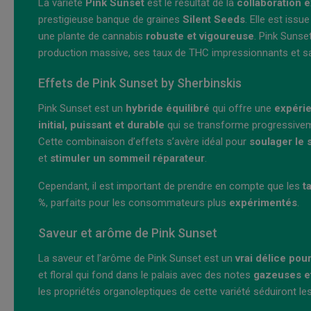
La variété
Pink Sunset
est le résultat de la
collaboration e
prestigieuse banque de graines
Silent Seeds
. Elle est iss
une plante de cannabis
robuste et vigoureuse
. Pink Sunse
production massive, ses taux de THC impressionnants et 
Effets de Pink Sunset by Sherbinskis
Pink Sunset est un
hybride équilibré
qui offre une
expéri
initial,
puissant et durable
qui se transforme progressive
Cette combinaison d’effets s’avère idéal pour
soulager le 
et
stimuler un sommeil réparateur
.
Cependant, il est important de prendre en compte que les
t
%
, parfaits pour les consommateurs plus
expérimentés
.
Saveur et arôme de Pink Sunset
La saveur et l’arôme de Pink Sunset est un
vrai délice pou
et floral qui fond dans le palais avec des notes
gazeuses e
les propriétés organoleptiques de cette variété séduiront le