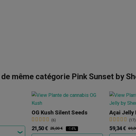
 de même catégorie Pink Sunset by Sh
OG Kush Silent Seeds
Açai Jelly
(6)
(17)
21,50 €
59,34 €
25,00 €
69,0
-14%