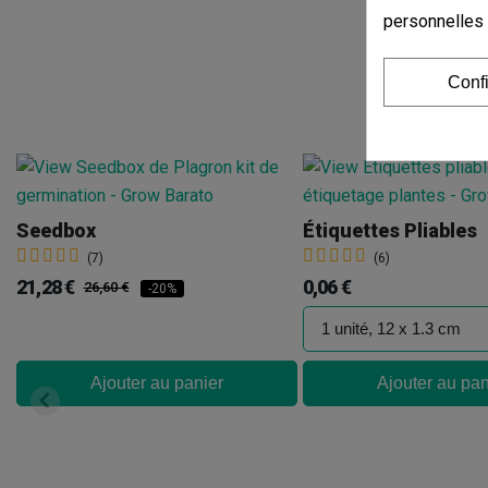
personnelles
Conf
Seedbox
Étiquettes Pliables
(7)
(6)
21,28 €
0,06 €
26,60 €
-20%
Ajouter au panier
Ajouter au pan