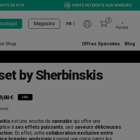
NOTE DE 9/10
VENTE INTERDITE AUX MINEURS
0
boutique
Magasins
FR
Favoris
pe Shop
Offres Spéciales
Blog
set by Sherbinskis
9,00 €
14%
ires)
nskis
est une souche de
cannabis
qui offre une
grâce à
ses effets puissants
, ses
saveurs délicieuses
uction
. En effet, cette
collaboration exclusive entre
èbre breeder américain
à gagné une place parmi les