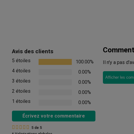
Commenta
Avis des clients
5 étoiles
100.00%
Il n'y a pas d'
4 étoiles
0.00%
Afficher les com
3 étoiles
0.00%
2 étoiles
0.00%
1 étoiles
0.00%
Écrivez votre commentaire
5
de
5