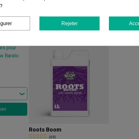
 ?
igurer
Rejeter
Acce
Vous aimerez aussi
ier
Roots Boom
(69)