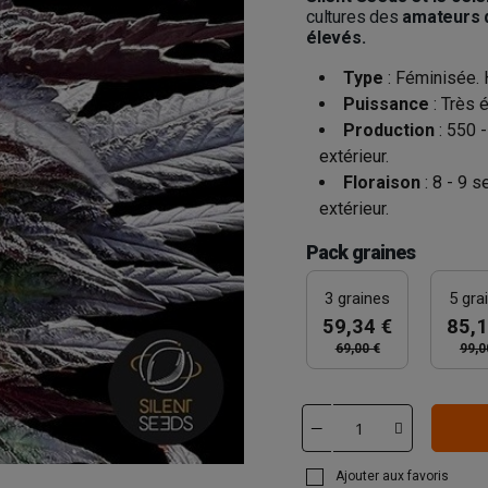
cultures des
amateurs 
élevés.
Type
: Féminisée. 
Puissance
: Très 
Production
: 550 
extérieur.
Floraison
: 8 - 9 
extérieur.
Pack graines
3 graines
5 gra
59,34 €
85,1
69,00 €
99,0
Ajouter aux favoris