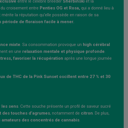
xclusive
entre le célèbre breeder
Sherbinski
et la
ue du croisement entre
Penties OG et Rosa,
qui a donné lieu à
t mérite la réputation qu’elle possède en raison de sa
sa
période de floraison facile à mener.
ence mixte
. Sa consommation provoque un
high cérébral
ment en une
relaxation mentale
et physique profonde
.
stress, favoriser la récupération
après une longue journée
aux de THC de la Pink Sunset oscillent entre 27 % et 30
r les sens
. Cette souche présente un profil de saveur sucré
t des touches d’agrumes
, notamment de
citron
. De plus,
s
amateurs des concentrés de cannabis
.