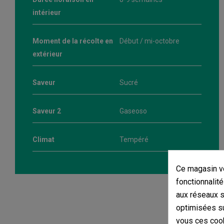
intérieur
Moment de la récolte en
Début / mi-octobre
extérieur
Saveur
Sucré
Saveur 2
Gaseoso
Climat
Tempéré
Ce magasin vo
fonctionnalité
aux réseaux so
optimisées su
vous ces cook