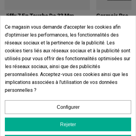
Jiffy 7 En Tourbe De 33 Mm
Germoir Pro
(96)
(5)
Ce magasin vous demande d'accepter les cookies afin
0,10 €
5,40 €
d'optimiser les performances, les fonctionnalités des
réseaux sociaux et la pertinence de la publicité. Les
cookies tiers liés aux réseaux sociaux et à la publicité sont
utilisés pour vous offrir des fonctionnalités optimisées sur
Voir plus
Voi
les réseaux sociaux, ainsi que des publicités
personnalisées. Acceptez-vous ces cookies ainsi que les
implications associées à l'utilisation de vos données
Avis des clients
personnelles ?
5 étoiles
80.00%
4 étoiles
20.00%
Configurer
3 étoiles
0.00%
Rejeter
2 étoiles
0.00%
1 étoiles