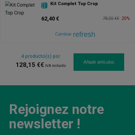
Kit Complet Top Crop

62,40 €
78,00 €€
20%
refresh
Cambiar
4
producto(s) por
Añadir artículos
128,15 €€
IVA incluido
Rejoignez notre
newsletter !