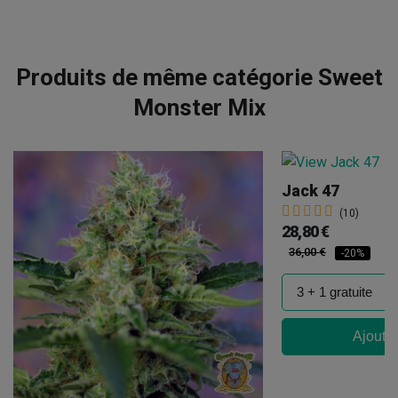
Produits de même catégorie Sweet
Monster Mix
Jack 47
(10)
28,80 €
36,00 €
-20%
Ajouter