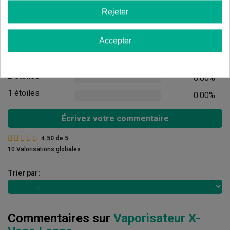
Avis des clients
Rejeter
5 étoiles
50.00%
4 étoiles
Accepter
50.00%
3 étoiles
0.00%
2 étoiles
0.00%
1 étoiles
0.00%
Écrivez votre commentaire
4.50
de
5
10 Valorisations globales
Trier par:
Commentaires sur
Vaporisateur X-