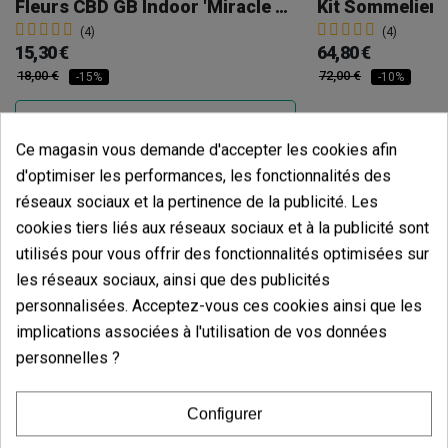
Fleurs CBD GB Indoor 'Miracle Alien Cookies'
Kit Sommelier 
(4)
(4)
15,30 €
64,80 €
18,00 €
72,00 €
-15%
-10%
Ce magasin vous demande d'accepter les cookies afin
Ajouter au panier
Voi
d'optimiser les performances, les fonctionnalités des
réseaux sociaux et la pertinence de la publicité. Les
cookies tiers liés aux réseaux sociaux et à la publicité sont
utilisés pour vous offrir des fonctionnalités optimisées sur
les réseaux sociaux, ainsi que des publicités
personnalisées. Acceptez-vous ces cookies ainsi que les
implications associées à l'utilisation de vos données
personnelles ?
Configurer