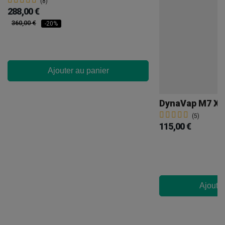
(8)
288,00 €
360,00 €
-20%
Ajouter au panier
DynaVap M7 XL
(5)
115,00 €
Ajouter