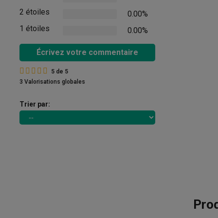
2 étoiles
0.00%
1 étoiles
0.00%
Écrivez votre commentaire
5
de
5
3 Valorisations globales
Trier par:
Pro