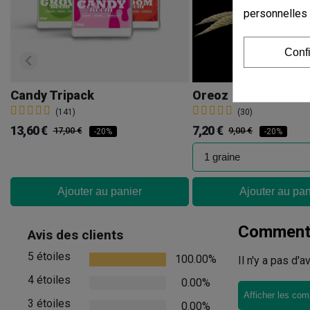
personnelles
Conf
Candy Tripack
Oreoz
(141)
(30)
13,60 €
7,20 €
17,00 €
9,00 €
-20%
-20%
Ajouter au panier
Ajouter au pan
Commenta
Avis des clients
5 étoiles
100.00%
Il n'y a pas d'
4 étoiles
0.00%
Afficher les com
3 étoiles
0.00%