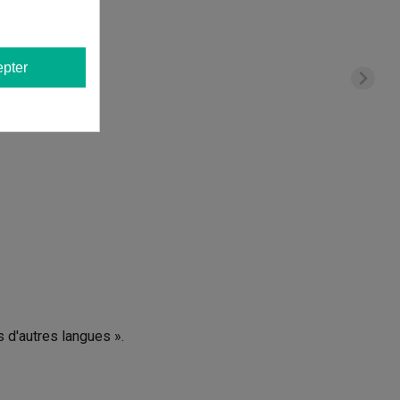
pter
s d'autres langues ».