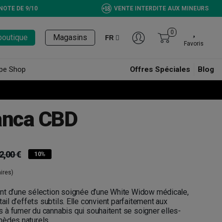
NOTE DE 9/10
VENTE INTERDITE AUX MINEURS
0
boutique
Magasins
FR
Favoris
pe Shop
Offres Spéciales
Blog
anca CBD
2,00 €
10%
ires)
nt d’une sélection soignée d’une White Widow médicale,
tail d’effets subtils. Elle convient parfaitement aux
 à fumer du cannabis qui souhaitent se soigner elles-
mèdes naturels.