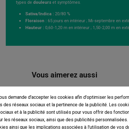
types de
douleurs
et symptômes.
Sativa/Indica :
20/80 %
Floraison :
65 jours en intérieur ; Mi-septembre en exté
Hauteur :
0,60-1,20 m en intérieur ; 1,50-2,00 m en exté
Vous aimerez aussi
us demande d'accepter les cookies afin d'optimiser les perfor
s des réseaux sociaux et la pertinence de la publicité. Les cooki
ciaux et à la publicité sont utilisés pour vous offrir des fonctio
r les réseaux sociaux, ainsi que des publicités personnalisées
ies ainsi que les implications associées à l'utilisation de vos 