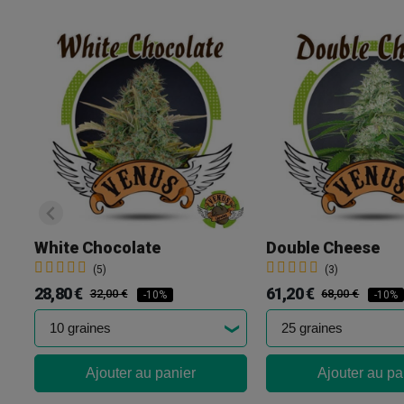
White Chocolate
Double Cheese
(5)
(3)
28,80 €
61,20 €
32,00 €
68,00 €
-10%
-10%
Ajouter au panier
Ajouter au pa