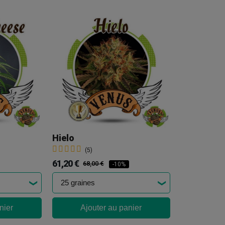
Hielo
(5)
61,20 €
68,00 €
-10%
nier
Ajouter au panier