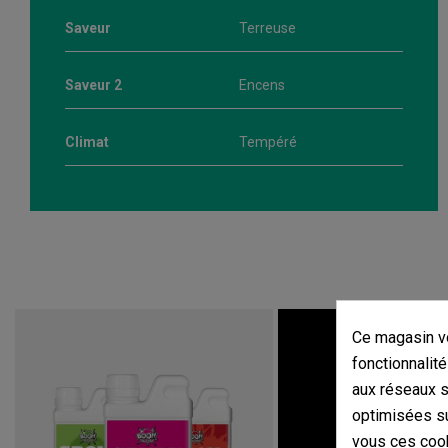
Saveur
Terreuse
Saveur 2
Encens
Climat
Tempéré
Ce magasin vo
fonctionnalité
aux réseaux so
optimisées su
vous ces cook