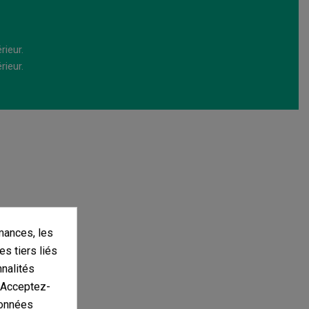
rieur.
rieur.
mances, les
es tiers liés
nnalités
. Acceptez-
données