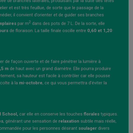
ée de branches latérales, produisant par la suite des têtes
er et est très feuillue, de sorte que le passage de la
édier, il convient d’orienter et de guider ses branches
2
mplaires
par m
dans des pots de 7 L. De la sorte, elle
ours
de floraison. La taille finale oscille entre
0,60 et 1,20
r de façon ouverte et de faire pénétrer la lumière à
,5 m
de haut avec un grand diamètre. Elle pourra produire
rètement, sa hauteur est facile à contrôler car elle pousse
colte à la
mi-octobre
, ce qui vous permettra d’éviter la
d School,
car elle en conserve les touches
florales
typiques.
es
, générant une sensation de
relaxation
subtile mais réelle,
ecommandée pour les personnes désirant
soulager
divers