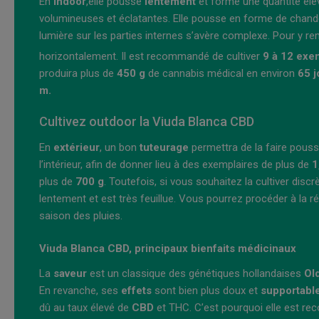
En
indoor
,
elle pousse
lentement
et forme une quantité élev
volumineuses et éclatantes. Elle pousse en forme de chandeli
lumière sur les parties internes s’avère complexe. Pour y rem
horizontalement. Il est recommandé de cultiver
9 à 12 exe
produira plus de
450 g
de cannabis médical en environ
65 j
m.
Cultivez outdoor la Viuda Blanca CBD
En
extérieur
, un bon
tuteurage
permettra de la faire pousse
l’intérieur, afin de donner lieu à des exemplaires de plus de
1
plus de
700 g
. Toutefois, si vous souhaitez la cultiver disc
lentement et est très feuillue. Vous pourrez procéder à la ré
saison des pluies.
Viuda Blanca CBD, principaux bienfaits médicinaux
La
saveur
est un classique des génétiques hollandaises
Ol
En revanche, ses
effets
sont bien plus doux et
supportabl
dû au taux élevé de
CBD
et THC. C’est pourquoi elle est r