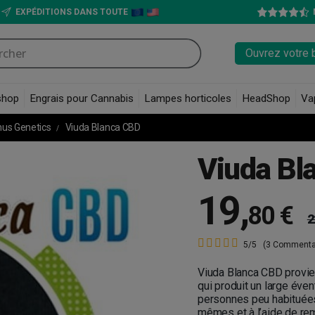
EXPÉDITIONS DANS TOUTE
Ouvrez votre 
shop
Engrais pour Cannabis
Lampes horticoles
HeadShop
Va
nus Genetics
Viuda Blanca CBD
Viuda Bl
19
,
80 €
2
5/5
(3 Commenta
Viuda Blanca CBD provie
qui produit un large éven
personnes peu habituées
mêmes et à l’aide de re