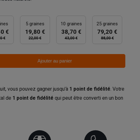
ines
5 graines
10 graines
25 graines
50 €
19,80 €
38,70 €
79,20 €
0 €
22,00 €
43,00 €
88,00 €
Ajouter au panier
uit, vous pouvez gagner jusqu'à
1
point de fidélité
. Votre
tal de
1
point de fidélité
qui peut être converti en un bon