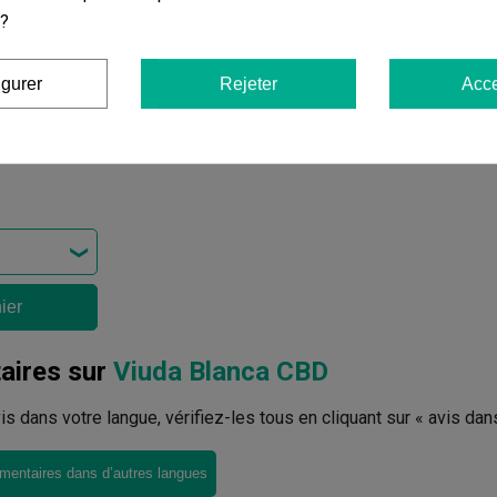
 ?
igurer
Rejeter
Acce
ier
ires sur
Viuda Blanca CBD
avis dans votre langue, vérifiez-les tous en cliquant sur « avis dan
mentaires dans d’autres langues